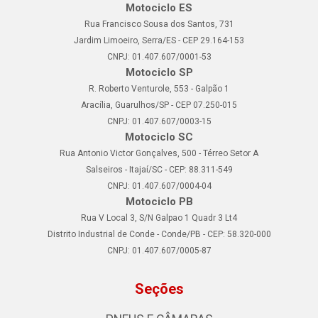
Motociclo ES
Rua Francisco Sousa dos Santos, 731
Jardim Limoeiro, Serra/ES - CEP 29.164-153
CNPJ: 01.407.607/0001-53
Motociclo SP
R. Roberto Venturole, 553 - Galpão 1
Aracília, Guarulhos/SP - CEP 07.250-015
CNPJ: 01.407.607/0003-15
Motociclo SC
Rua Antonio Victor Gonçalves, 500 - Térreo Setor A
Salseiros - Itajaí/SC - CEP: 88.311-549
CNPJ: 01.407.607/0004-04
Motociclo PB
Rua V Local 3, S/N Galpao 1 Quadr 3 Lt4
Distrito Industrial de Conde - Conde/PB - CEP: 58.320-000
CNPJ: 01.407.607/0005-87
Seções