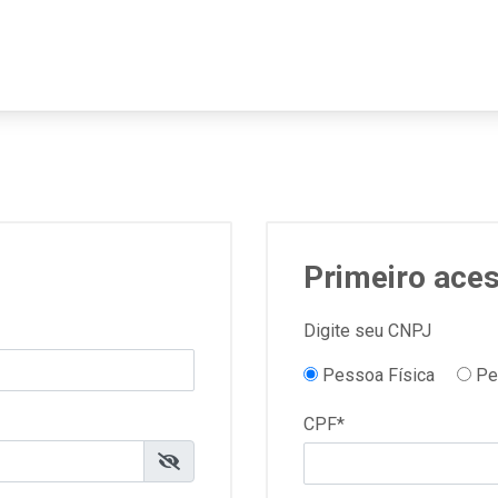
Primeiro ace
Digite seu CNPJ
Pessoa Física
Pes
CPF*