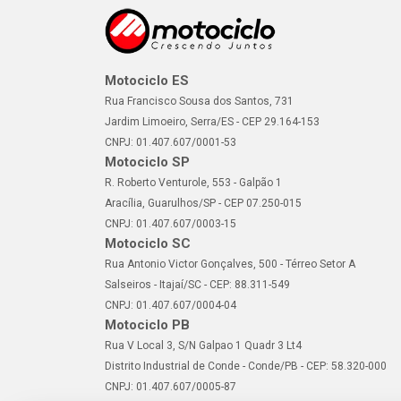
Motociclo ES
Rua Francisco Sousa dos Santos, 731
Jardim Limoeiro, Serra/ES - CEP 29.164-153
CNPJ: 01.407.607/0001-53
Motociclo SP
R. Roberto Venturole, 553 - Galpão 1
Aracília, Guarulhos/SP - CEP 07.250-015
CNPJ: 01.407.607/0003-15
Motociclo SC
Rua Antonio Victor Gonçalves, 500 - Térreo Setor A
Salseiros - Itajaí/SC - CEP: 88.311-549
CNPJ: 01.407.607/0004-04
Motociclo PB
Rua V Local 3, S/N Galpao 1 Quadr 3 Lt4
Distrito Industrial de Conde - Conde/PB - CEP: 58.320-000
CNPJ: 01.407.607/0005-87