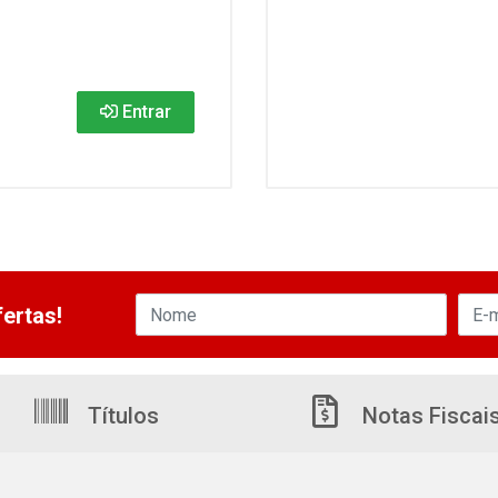
Entrar
ertas!
Títulos
Notas Fiscai