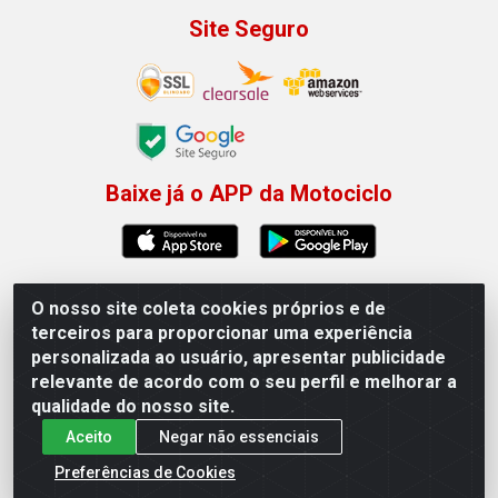
Site Seguro
Baixe já o APP da Motociclo
O nosso site coleta cookies próprios e de
Motociclo - Rua Francisco Sousa dos Santos, 731 - Jardim
terceiros para proporcionar uma experiência
Limoeiro, Serra/ES - CEP 29.164-153 - CNPJ
personalizada ao usuário, apresentar publicidade
01.407.607/0001-53
relevante de acordo com o seu perfil e melhorar a
×
Permitir que a Motociclo envie notificações com
qualidade do nosso site.
novidades e ofertas exclusivas.
Aceito
Negar não essenciais
Powered by SendPulse
Preferências de Cookies
Permitir
Não permitir