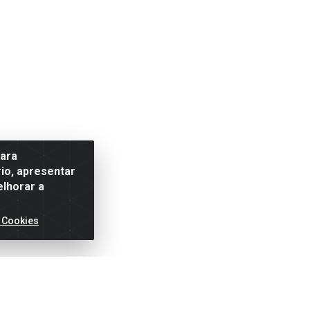
para
io, apresentar
elhorar a
 Cookies