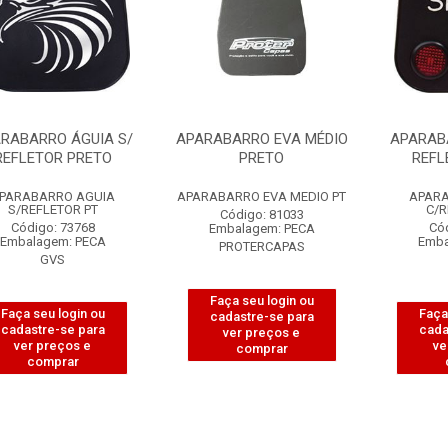
RABARRO ÁGUIA S/
APARABARRO EVA MÉDIO
APARAB
REFLETOR PRETO
PRETO
REFL
PARABARRO AGUIA
APARABARRO EVA MEDIO PT
APARA
S/REFLETOR PT
C/R
Código: 81033
Código: 73768
Có
Embalagem: PECA
Embalagem: PECA
Emba
PROTERCAPAS
GVS
Faça seu login ou
Faça seu login ou
Faça
cadastre-se para
cadastre-se para
cada
ver preços e
ver preços e
ve
comprar
comprar