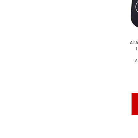
APA
A