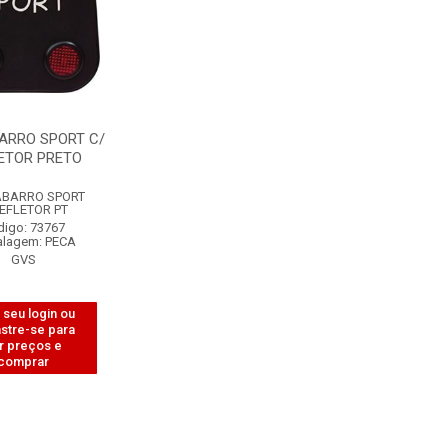
ARRO SPORT C/
ETOR PRETO
BARRO SPORT
EFLETOR PT
digo: 73767
lagem: PECA
GVS
 seu login ou
stre-se para
r preços e
comprar