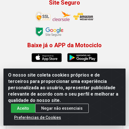
Site Seguro
Baixe já o APP da Motociclo
O nosso site coleta cookies próprios e de
Motociclo - Rua Francisco Sousa dos Santos, 731 - Jardim
terceiros para proporcionar uma experiência
Limoeiro, Serra/ES - CEP 29.164-153 - CNPJ
personalizada ao usuário, apresentar publicidade
01.407.607/0001-53
relevante de acordo com o seu perfil e melhorar a
×
Permitir que a Motociclo envie notificações com
qualidade do nosso site.
novidades e ofertas exclusivas.
Aceito
Negar não essenciais
Powered by SendPulse
Preferências de Cookies
Permitir
Não permitir