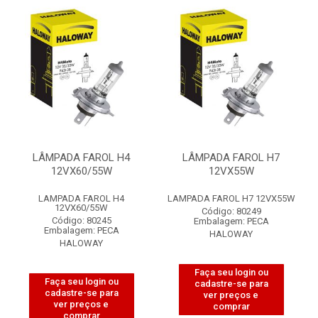
LÂMPADA FAROL H4
LÂMPADA FAROL H7
12VX60/55W
12VX55W
LAMPADA FAROL H4
LAMPADA FAROL H7 12VX55W
12VX60/55W
Código: 80249
Código: 80245
Embalagem: PECA
Embalagem: PECA
HALOWAY
HALOWAY
Faça seu login ou
Faça seu login ou
cadastre-se para
cadastre-se para
ver preços e
ver preços e
comprar
comprar