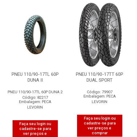
PNEU 110/90-17TL 60P
PNEU 110/90-17TT 60P
DUNA II
DUAL SPORT
PNEU 110/90-17TL 60P DUNA 2
Código: 79907
Embalagem: PECA
Código: 82217
Embalagem: PECA
LEVORIN
LEVORIN
Faça seu login ou
cadastre-se para
Faça seu login ou
ver preços e
cadastre-se para
comprar
ver preços e