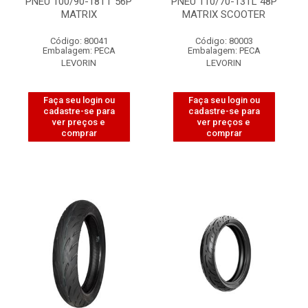
PNEU 100/90-18TT 56P
PNEU 110/70-13TL 48P
MATRIX
MATRIX SCOOTER
Código: 80041
Código: 80003
Embalagem: PECA
Embalagem: PECA
LEVORIN
LEVORIN
Faça seu login ou
Faça seu login ou
cadastre-se para
cadastre-se para
ver preços e
ver preços e
comprar
comprar