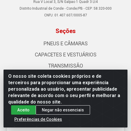
Rua V Local 3, S/N Galpao 1 Quadr 3 Lt4
Distrito Industrial de Conde - Conde/PB - CEP: 58.320-000
CNPJ: 01.407.607/0005-87
Seções
PNEUS E CÂMARAS
CAPACETES E VESTUÁRIOS
TRANSMISSÃO
O nosso site coleta cookies próprios e de
SUSPENSÃO
terceiros para proporcionar uma experiência
MOTOR
personalizada ao usuário, apresentar publicidade
relevante de acordo com o seu perfil e melhorar a
×
MOTOPEÇAS
Permitir que a Motociclo envie notificações com
qualidade do nosso site.
novidades e ofertas exclusivas.
ACESSÓRIOS PARA MOTO
Aceito
Negar não essenciais
Powered by SendPulse
Preferências de Cookies
Institucional
Permitir
Não permitir