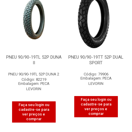
PNEU 90/90-19TL 52P DUNA
PNEU 90/90-19TT 52P DUAL
II
SPORT
PNEU 90/90-19TL 52P DUNA 2
Código: 79906
Embalagem: PECA
Código: 82219
Embalagem: PECA
LEVORIN
LEVORIN
Faça seu login ou
cadastre-se para
Faça seu login ou
ver preços e
cadastre-se para
comprar
ver preços e
comprar