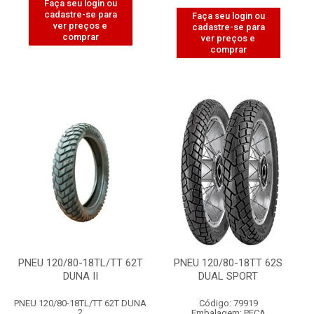
Faça seu login ou
cadastre-se para
Faça seu login ou
ver preços e
cadastre-se para
comprar
ver preços e
comprar
PNEU 120/80-18TL/TT 62T
PNEU 120/80-18TT 62S
DUNA II
DUAL SPORT
PNEU 120/80-18TL/TT 62T DUNA
Código: 79919
2
Embalagem: PECA