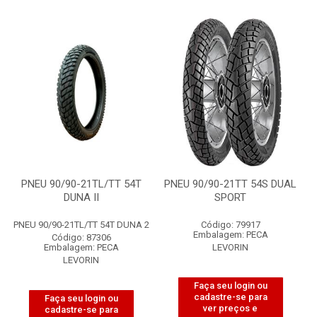
PNEU 90/90-21TL/TT 54T
PNEU 90/90-21TT 54S DUAL
DUNA II
SPORT
PNEU 90/90-21TL/TT 54T DUNA 2
Código: 79917
Embalagem: PECA
Código: 87306
Embalagem: PECA
LEVORIN
LEVORIN
Faça seu login ou
cadastre-se para
Faça seu login ou
ver preços e
cadastre-se para