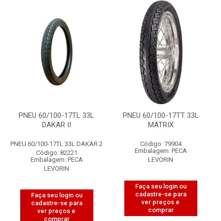
PNEU 60/100-17TL 33L
PNEU 60/100-17TT 33L
DAKAR II
MATRIX
PNEU 60/100-17TL 33L DAKAR 2
Código: 79904
Embalagem: PECA
Código: 82221
Embalagem: PECA
LEVORIN
LEVORIN
Faça seu login ou
cadastre-se para
Faça seu login ou
ver preços e
cadastre-se para
comprar
ver preços e
comprar