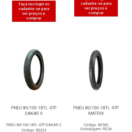
cadastre-se para
Faça seu login ou
ver preços e
cadastre-se para
comprar
ver preços e
comprar
PNEU 80/100-18TL 47P
PNEU 80/100-18TL 47P
DAKAR II
MATRIX
PNEU 80/100-18TL 47P DAKAR 2
Código: 82562
Embalagem: PECA
Código: 82224