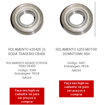
ROLAMENTO 6204ZE (I)
ROLAMENTO 6205 MOTOR
RODA TRASEIRO CB450
DOWNTOWN 300I
ROLAMENTO 6204ZE (I) RODA
Código: 3607
TRAS CB450
Embalagem: PECA
Código: 3599
NACHI
Embalagem: PECA
NACHI
Faça seu login ou
cadastre-se para
Faça seu login ou
ver preços e
cadastre-se para
comprar
ver preços e
comprar