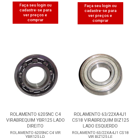
Faça seu login ou
Faça seu login ou
cadastre-se para
cadastre-se para
ver preços e
ver preços e
comprar
comprar
ROLAMENTO 6205NC C4
ROLAMENTO 63/22XA4J1
VIRABREQUIM YBR125 LADO
CS18 VIRABREQUIM BIZ125
DIREITO
LADO ESQUERDO
ROLAMENTO 6205NC C4 VIR
ROLAMENTO 63/22XA4J1 CS18
YBR125 LD
VIR BIZ125 LE