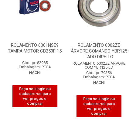
ROLAMENTO 6001NSE9
ROLAMENTO 6002ZE
TAMPA MOTOR CB250F 15
ÁRVORE COMANDO YBR125
LADO DIREITO
Código: 82985
ROLAMENTO 6002ZE ARVORE
Embalagem: PECA
COM YBR125 LD
NACHI
Código: 79356
Embalagem: PECA
NACHI
Faça seu login ou
cadastre-se para
ver preços e
Faça seu login ou
comprar
cadastre-se para
ver preços e
comprar