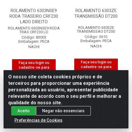
ROLAMENTO 6303NSE9
ROLAMENTO 6303ZE
RODA TRASEIRO CRF230
TRANSMISSÃO DT200
LADO DIREITO
ROLAMENTO 6303ZE
ROLAMENTO 6303NSE9 RODA
TRANSMISSAO DT200
TRAS CRF230 LD
Código: 3610
Código: 83003
Embalagem: PECA
Embalagem: PECA
NACHI
NACHI
Faça seu login ou
Faça seu login ou
cadastre-se para
cadastre-se para
ver preços e
ver preços e
O nosso site coleta cookies próprios e de
comprar
comprar
terceiros para proporcionar uma experiência
personalizada ao usuário, apresentar publicidade
relevante de acordo com o seu perfil e melhorar a
×
Permitir que a Motociclo envie notificações com
qualidade do nosso site.
novidades e ofertas exclusivas.
Aceito
Negar não essenciais
Powered by SendPulse
Preferências de Cookies
Permitir
Não permitir