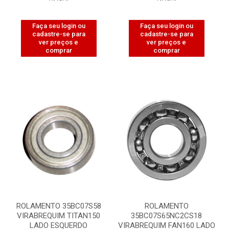
Faça seu login ou
Faça seu login ou
cadastre-se para
cadastre-se para
ver preços e
ver preços e
comprar
comprar
ROLAMENTO 35BC07S58
ROLAMENTO
VIRABREQUIM TITAN150
35BC07S65NC2CS18
LADO ESQUERDO
VIRABREQUIM FAN160 LADO