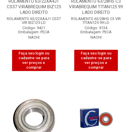
ROLAMENTO 63/22XA4J1
ROLAMENTO 63/28HS C3
CS37 VIRABREQUIM BIZ125
VIRABREQUIM TITAN125 99
LADO DIREITO
LADO DIREITO
ROLAMENTO 63/22XA4J1 CS37
ROLAMENTO 63/28HS C3 VIR
VIR BIZ125 LD
TITAN125 99 LD
Código: 9421
Código: 9134
Embalagem: PECA
Embalagem: PECA
NACHI
NACHI
Faça seu login ou
Faça seu login ou
cadastre-se para
cadastre-se para
ver preços e
ver preços e
comprar
comprar