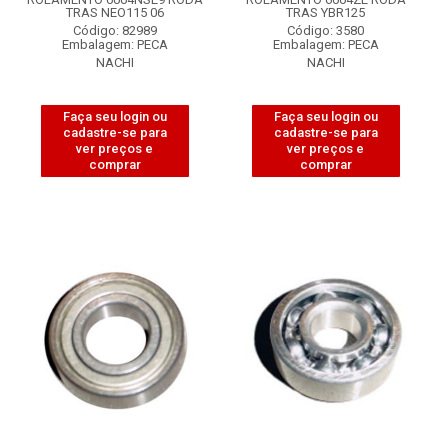
TRAS NEO115 06
TRAS YBR125
Código: 82989
Código: 3580
Embalagem: PECA
Embalagem: PECA
NACHI
NACHI
Faça seu login ou
Faça seu login ou
cadastre-se para
cadastre-se para
ver preços e
ver preços e
comprar
comprar