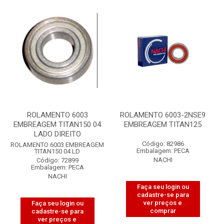
ROLAMENTO 6003
ROLAMENTO 6003-2NSE9
EMBREAGEM TITAN150 04
EMBREAGEM TITAN125
LADO DIREITO
Código: 82986
ROLAMENTO 6003 EMBREAGEM
Embalagem: PECA
TITAN150 04 LD
NACHI
Código: 72899
Embalagem: PECA
NACHI
Faça seu login ou
cadastre-se para
ver preços e
Faça seu login ou
comprar
cadastre-se para
ver preços e