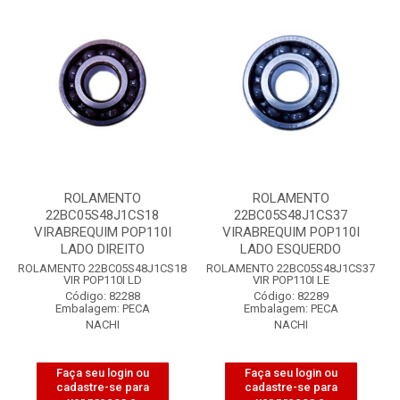
ROLAMENTO
ROLAMENTO
22BC05S48J1CS18
22BC05S48J1CS37
VIRABREQUIM POP110I
VIRABREQUIM POP110I
LADO DIREITO
LADO ESQUERDO
ROLAMENTO 22BC05S48J1CS18
ROLAMENTO 22BC05S48J1CS37
VIR POP110I LD
VIR POP110I LE
Código: 82288
Código: 82289
Embalagem: PECA
Embalagem: PECA
NACHI
NACHI
Faça seu login ou
Faça seu login ou
cadastre-se para
cadastre-se para