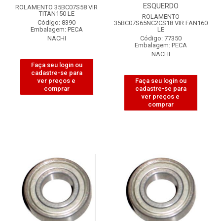
ESQUERDO
ROLAMENTO 35BC07S58 VIR
TITAN150 LE
ROLAMENTO
Código: 8390
35BC07S65NC2CS18 VIR FAN160
Embalagem: PECA
LE
NACHI
Código: 77350
Embalagem: PECA
NACHI
Faça seu login ou
cadastre-se para
ver preços e
Faça seu login ou
comprar
cadastre-se para
ver preços e
comprar