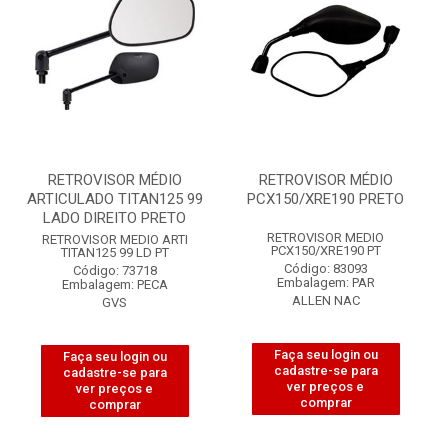
RETROVISOR MÉDIO
RETROVISOR MÉDIO
ARTICULADO TITAN125 99
PCX150/XRE190 PRETO
LADO DIREITO PRETO
RETROVISOR MEDIO
RETROVISOR MEDIO ARTI
PCX150/XRE190 PT
TITAN125 99 LD PT
Código: 83093
Código: 73718
Embalagem: PAR
Embalagem: PECA
ALLEN NAC
GVS
Faça seu login ou
Faça seu login ou
cadastre-se para
cadastre-se para
ver preços e
ver preços e
comprar
comprar