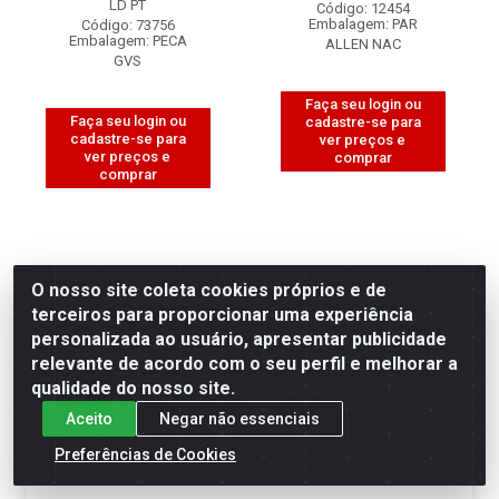
LD PT
Código: 12454
Embalagem: PAR
Código: 73756
Embalagem: PECA
ALLEN NAC
GVS
Faça seu login ou
Faça seu login ou
cadastre-se para
cadastre-se para
ver preços e
ver preços e
comprar
comprar
O nosso site coleta cookies próprios e de
terceiros para proporcionar uma experiência
personalizada ao usuário, apresentar publicidade
relevante de acordo com o seu perfil e melhorar a
×
Permitir que a Motociclo envie notificações com
qualidade do nosso site.
novidades e ofertas exclusivas.
Aceito
Negar não essenciais
Powered by SendPulse
Preferências de Cookies
Permitir
Não permitir