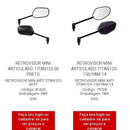
RETROVISOR MINI
RETROVISOR MINI
ARTICULADO TITAN125 00
ARTICULADO TITAN125-
PRETO
150/YAM 14
RETROVISOR MINI ARTI TITAN125
RETROVISOR MINI ARTI
00 PT
TITAN125-150/YAM 14
Código: 81626
Código: 79728
Embalagem: PAR
Embalagem: PAR
GVS
GVS
Faça seu login ou
Faça seu login ou
cadastre-se para
cadastre-se para
ver preços e
ver preços e
comprar
comprar