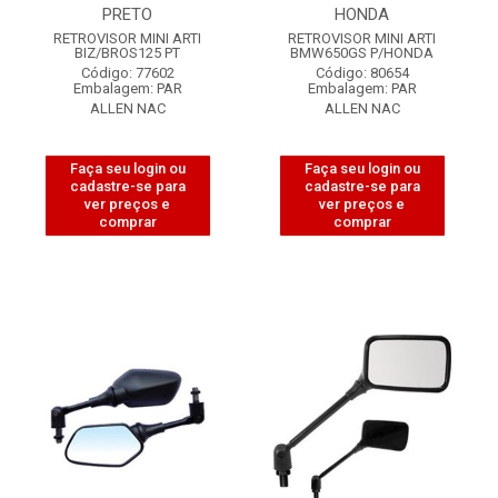
PRETO
HONDA
RETROVISOR MINI ARTI
RETROVISOR MINI ARTI
BIZ/BROS125 PT
BMW650GS P/HONDA
Código: 77602
Código: 80654
Embalagem: PAR
Embalagem: PAR
ALLEN NAC
ALLEN NAC
Faça seu login ou
Faça seu login ou
cadastre-se para
cadastre-se para
ver preços e
ver preços e
comprar
comprar