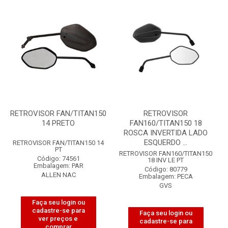
RETROVISOR FAN/TITAN150
RETROVISOR
14 PRETO
FAN160/TITAN150 18
ROSCA INVERTIDA LADO
ESQUERDO ...
RETROVISOR FAN/TITAN150 14
PT
RETROVISOR FAN160/TITAN150
Código: 74561
18 INV LE PT
Embalagem: PAR
Código: 80779
ALLEN NAC
Embalagem: PECA
GVS
Faça seu login ou
cadastre-se para
Faça seu login ou
ver preços e
cadastre-se para
comprar