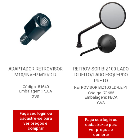
ADAPTADOR RETROVISOR
RETROVISOR BIZ100 LADO
M10/INVER M10/DIR
DIREITO/LADO ESQUERDO
PRETO
Código: 81640
RETROVISOR BIZ100 LD/LE PT
Embalagem: PECA
Código: 73685
GVS
Embalagem: PECA
GVS
Faça seu login ou
cadastre-se para
Faça seu login ou
ver preços e
cadastre-se para
comprar
ver preços e
comprar