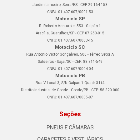
Jardim Limoeiro, Serra/ES - CEP 29.164-153
CNPJ: 01.407.607/0001-53
Motociclo SP
R. Roberto Venturole, 553 - Galpão 1
Aracília, Guarulhos/SP - CEP 07.250-015
CNPJ: 01.407.607/0003-15
Motociclo SC
Rua Antonio Victor Gonçalves, 500 - Térreo Setor A
Salseiros - Itajaí/SC - CEP: 88.311-549
CNPJ: 01.407.607/0004-04
Motociclo PB
Rua V Local 3, S/N Galpao 1 Quadr 3 Lt4
Distrito Industrial de Conde - Conde/PB - CEP: 58.320-000
CNPJ: 01.407.607/0005-87
Seções
PNEUS E CÂMARAS
CAPACETES E VESTUÁRIOS