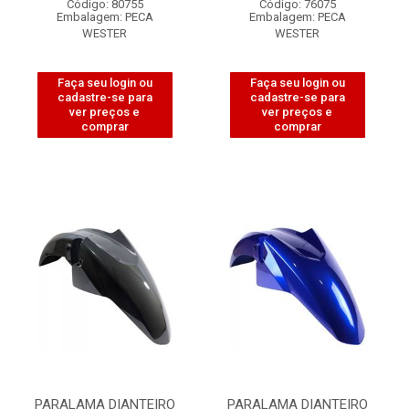
Código: 80755
Código: 76075
Embalagem: PECA
Embalagem: PECA
WESTER
WESTER
Faça seu login ou
Faça seu login ou
cadastre-se para
cadastre-se para
ver preços e
ver preços e
comprar
comprar
PARALAMA DIANTEIRO
PARALAMA DIANTEIRO