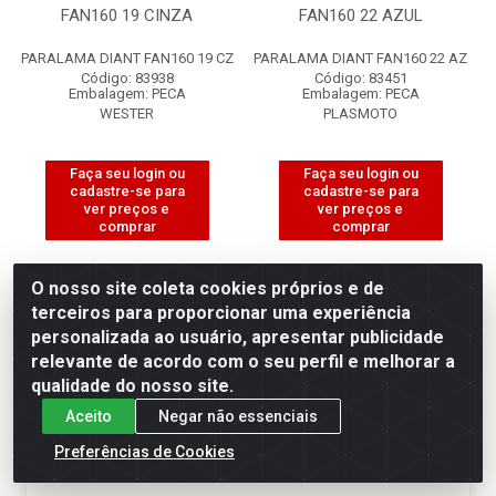
FAN160 19 CINZA
FAN160 22 AZUL
PARALAMA DIANT FAN160 19 CZ
PARALAMA DIANT FAN160 22 AZ
Código: 83938
Código: 83451
Embalagem: PECA
Embalagem: PECA
WESTER
PLASMOTO
Faça seu login ou
Faça seu login ou
cadastre-se para
cadastre-se para
ver preços e
ver preços e
comprar
comprar
O nosso site coleta cookies próprios e de
terceiros para proporcionar uma experiência
personalizada ao usuário, apresentar publicidade
relevante de acordo com o seu perfil e melhorar a
×
Permitir que a Motociclo envie notificações com
qualidade do nosso site.
novidades e ofertas exclusivas.
Aceito
Negar não essenciais
Powered by SendPulse
Preferências de Cookies
Permitir
Não permitir