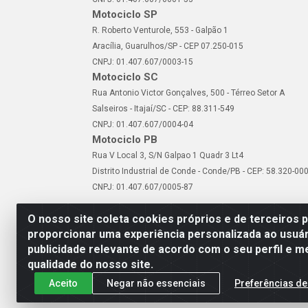
Motociclo SP
R. Roberto Venturole, 553 - Galpão 1
Aracília, Guarulhos/SP - CEP 07.250-015
CNPJ: 01.407.607/0003-15
Motociclo SC
Rua Antonio Victor Gonçalves, 500 - Térreo Setor A
Salseiros - Itajaí/SC - CEP: 88.311-549
CNPJ: 01.407.607/0004-04
Motociclo PB
Rua V Local 3, S/N Galpao 1 Quadr 3 Lt4
Distrito Industrial de Conde - Conde/PB - CEP: 58.320-00
CNPJ: 01.407.607/0005-87
O nosso site coleta cookies próprios e de terceiros 
proporcionar uma experiência personalizada ao usuár
publicidade relevante de acordo com o seu perfil e m
Motociclo - Rua Francisc
qualidade do nosso site.
Aceito
Negar não essenciais
Preferências de