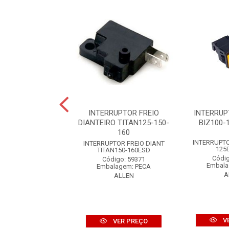
RUPTOR FAROL
INTERRUPTOR FREIO
INTERRUP
IXO BIZ100-125
DIANTEIRO TITAN125-150-
BIZ100-
160
digo: 77489
INTERRUPTO
INTERRUPTOR FREIO DIANT
125E
alagem: PECA
TITAN150-160ESD
Códig
ALLEN
Código: 59371
Embala
Embalagem: PECA
A
ALLEN
VER PREÇO
V
VER PREÇO