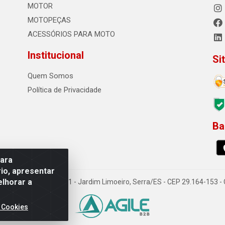
MOTOR
MOTOPEÇAS
ACESSÓRIOS PARA MOTO
Institucional
Si
Quem Somos
Política de Privacidade
Ba
0
para
io, apresentar
elhorar a
o Sousa dos Santos, 731 - Jardim Limoeiro, Serra/ES - CEP 29.164-153 
 Cookies