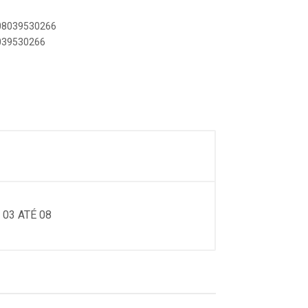
908039530266
8039530266
03 ATÉ 08