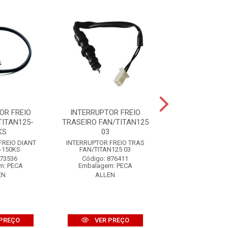
OR FREIO
INTERRUPTOR FREIO
INTERRUPTOR 
TITAN125-
TRASEIRO FAN/TITAN125
CG/ML/TITAN/
KS
03
Código: 55
FREIO DIANT
INTERRUPTOR FREIO TRAS
Embalagem: 
-150KS
FAN/TITAN125 03
AUTOTE
 73536
Código: 876411
m: PECA
Embalagem: PECA
EN
ALLEN
VER PR
PREÇO
VER PREÇO