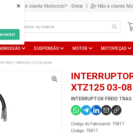
×
|
Já é cliente Motociclo? - Entrar
Não é cliente Mo
ermitir
NSMISSÃO
SUSPENSÃO
MOTOR
MOTOPEÇAS
R FREIO TRASEIRO XTZ125 03-08
INTERRUPTOR
XTZ125 03-08
INTERRUPTOR FREIO TRAS 
Código do Fabricante: 75817
Código: 75817