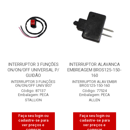
INTERRUPTOR 3 FUNÇÕES
INTERRUPTOR ALAVANCA
ON/ON/OFF UNIVERSAL P/
EMBREAGEM BROS125-150-
GUIDÃO
160
INTERRUPTOR 3 FUNÇÕES
INTERRUPTOR ALAV EMBR
ON/ON/OFF UNIV B07
BROS125-150-160
Código: 87137
Código: 77524
Embalagem: PECA
Embalagem: PECA
STALLION
ALLEN
Faça seu login ou
Faça seu login ou
cadastre-se para
cadastre-se para
ver preços e
ver preços e
comprar
comprar