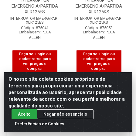
INTERRUPTOR
INTERRUPTOR
EMERGÊNCIA/PARTIDA
EMERGÊNCIA/PARTIDA
XLR125ES
XLR125KS
INTERRUPTOR EMERG/PART
INTERRUPTOR EMERG/PART
XLR125ES
XLR125KS
Código: 875041
Código: 875053
Embalagem: PECA
Embalagem: PECA
ALLEN
ALLEN
Faça seu login ou
Faça seu login ou
cadastre-se para
cadastre-se para
ver preços e
ver preços e
comprar
comprar
O nosso site coleta cookies próprios e de
terceiros para proporcionar uma experiência
personalizada ao usuário, apresentar publicidade
relevante de acordo com o seu perfil e melhorar a
×
Permitir que a Motociclo envie notificações com
qualidade do nosso site.
novidades e ofertas exclusivas.
Aceito
Negar não essenciais
Powered by SendPulse
Preferências de Cookies
Permitir
Não permitir