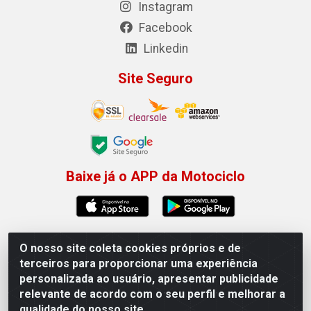
Instagram
Facebook
Linkedin
Site Seguro
Baixe já o APP da Motociclo
O nosso site coleta cookies próprios e de
Motociclo - Rua Francisco Sousa dos Santos, 731 -
terceiros para proporcionar uma experiência
Jardim Limoeiro, Serra/ES - CEP 29.164-153 - CNPJ
personalizada ao usuário, apresentar publicidade
01.407.607/0001-53
relevante de acordo com o seu perfil e melhorar a
×
Permitir que a Motociclo envie notificações com
qualidade do nosso site.