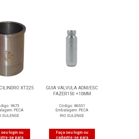
CILINDRO XT225
GUIA VALVULA ADM/ESC
FAZER150 +10MM
digo: 9673
Código: 86551
lagem: PECA
Embalagem: PECA
O SULENSE
RIO SULENSE
 seu login ou
Faça seu login ou
stre-se para
cadastre-se para