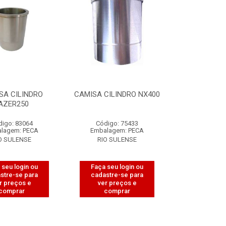
SA CILINDRO
CAMISA CILINDRO NX400
AZER250
digo: 83064
Código: 75433
lagem: PECA
Embalagem: PECA
O SULENSE
RIO SULENSE
 seu login ou
Faça seu login ou
stre-se para
cadastre-se para
r preços e
ver preços e
comprar
comprar