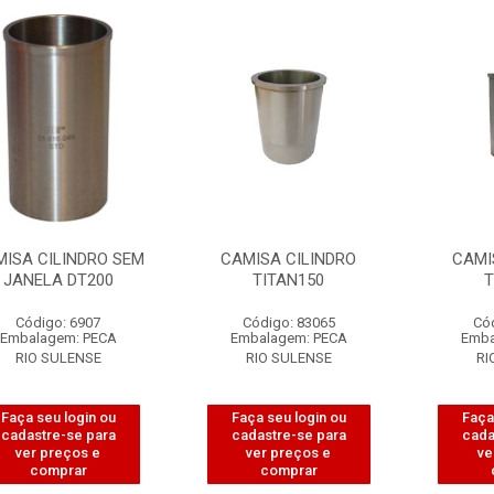
ISA CILINDRO SEM
CAMISA CILINDRO
CAMI
JANELA DT200
TITAN150
T
Código: 6907
Código: 83065
Có
Embalagem: PECA
Embalagem: PECA
Emba
RIO SULENSE
RIO SULENSE
RI
Faça seu login ou
Faça seu login ou
Faça
cadastre-se para
cadastre-se para
cada
ver preços e
ver preços e
ve
comprar
comprar