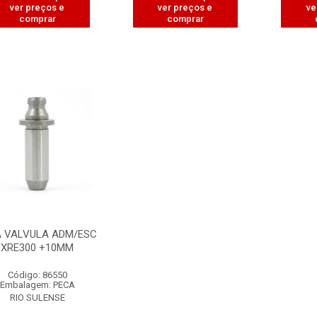
ver preços e
ver preços e
ve
comprar
comprar
A VALVULA ADM/ESC
XRE300 +10MM
Código: 86550
Embalagem: PECA
RIO SULENSE