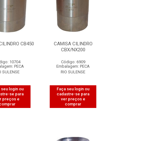
CILINDRO CB450
CAMISA CILINDRO
CBX/NX200
digo: 10704
Código: 6909
lagem: PECA
Embalagem: PECA
O SULENSE
RIO SULENSE
 seu login ou
Faça seu login ou
stre-se para
cadastre-se para
r preços e
ver preços e
comprar
comprar