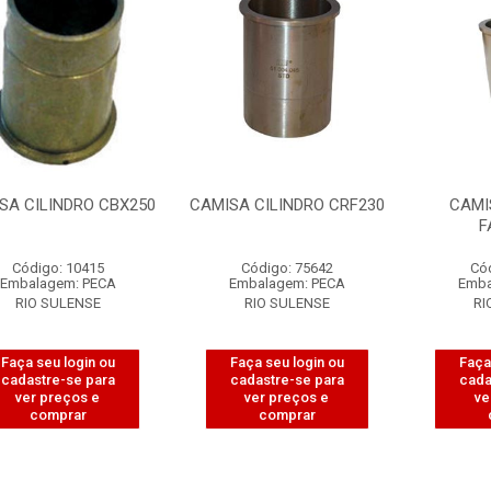
SA CILINDRO CBX250
CAMISA CILINDRO CRF230
CAMI
F
Código: 10415
Código: 75642
Có
Embalagem: PECA
Embalagem: PECA
Emba
RIO SULENSE
RIO SULENSE
RI
Faça seu login ou
Faça seu login ou
Faça
cadastre-se para
cadastre-se para
cada
ver preços e
ver preços e
ve
comprar
comprar