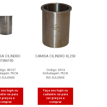
SA CILINDRO
CAMISA CILINDRO XL250
ITAN190
digo: 83137
Código: 6914
lagem: PECA
Embalagem: PECA
O SULENSE
RIO SULENSE
 seu login ou
Faça seu login ou
stre-se para
cadastre-se para
r preços e
ver preços e
comprar
comprar