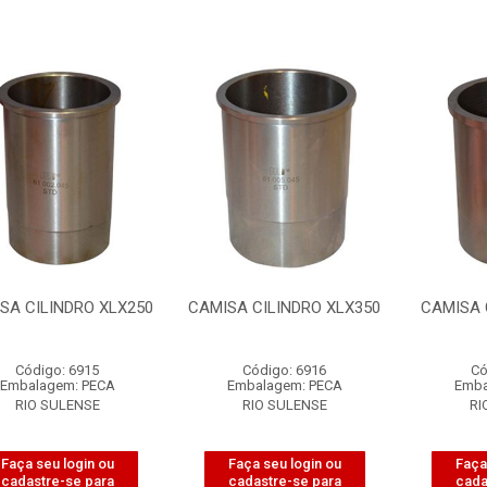
SA CILINDRO XLX250
CAMISA CILINDRO XLX350
CAMISA 
Código: 6915
Código: 6916
Có
Embalagem: PECA
Embalagem: PECA
Emba
RIO SULENSE
RIO SULENSE
RI
Faça seu login ou
Faça seu login ou
Faça
cadastre-se para
cadastre-se para
cada