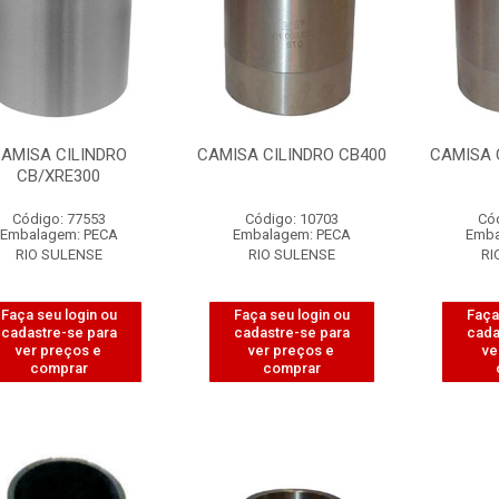
AMISA CILINDRO
CAMISA CILINDRO CB400
CAMISA 
CB/XRE300
Código: 77553
Código: 10703
Có
Embalagem: PECA
Embalagem: PECA
Emba
RIO SULENSE
RIO SULENSE
RI
Faça seu login ou
Faça seu login ou
Faça
cadastre-se para
cadastre-se para
cada
ver preços e
ver preços e
ve
comprar
comprar