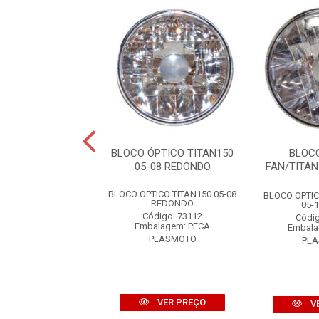
OCO ÓPTICO
BLOCO ÓPTICO TITAN150
BLOC
OR150 16-22
05-08 REDONDO
FAN/TITAN
ICO FACTOR150 16-
BLOCO OPTICO TITAN150 05-08
BLOCO OPTIC
22
REDONDO
05-1
digo: 79527
Código: 73112
Códig
alagem: PECA
Embalagem: PECA
Embala
PLASMOTO
PLASMOTO
PL
VER PREÇO
VER PREÇO
V