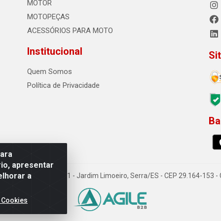
MOTOR
MOTOPEÇAS
ACESSÓRIOS PARA MOTO
Institucional
Si
Quem Somos
Política de Privacidade
Ba
0
para
io, apresentar
elhorar a
o Sousa dos Santos, 731 - Jardim Limoeiro, Serra/ES - CEP 29.164-153 
 Cookies