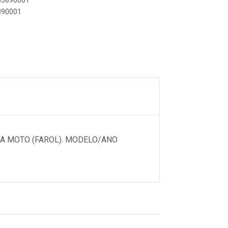
765890001
5890001
DA MOTO (FAROL). MODELO/ANO