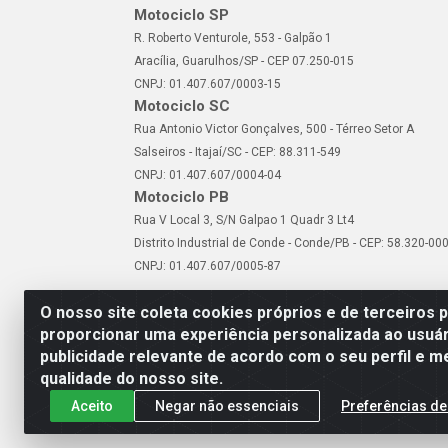
Motociclo SP
R. Roberto Venturole, 553 - Galpão 1
Aracília, Guarulhos/SP - CEP 07.250-015
CNPJ: 01.407.607/0003-15
Motociclo SC
Rua Antonio Victor Gonçalves, 500 - Térreo Setor A
Salseiros - Itajaí/SC - CEP: 88.311-549
CNPJ: 01.407.607/0004-04
Motociclo PB
Rua V Local 3, S/N Galpao 1 Quadr 3 Lt4
Distrito Industrial de Conde - Conde/PB - CEP: 58.320-00
CNPJ: 01.407.607/0005-87
O nosso site coleta cookies próprios e de terceiros 
proporcionar uma experiência personalizada ao usuár
publicidade relevante de acordo com o seu perfil e m
Motociclo - Rua Francisc
qualidade do nosso site.
Aceito
Negar não essenciais
Preferências de