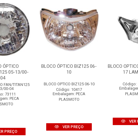
O ÓPTICO
BLOCO ÓPTICO BIZ125 06-
BLOCO OPTICO
125 05-13/00-
10
17 LAM
04
BLOCO OPTICO BIZ125 06-10
Código:
O FAN/TITAN125
Embalage
3/00-04
Código: 10417
Embalagem: PECA
PLAS
o: 73111
gem: PECA
PLASMOTO
ASMOTO
VER 
VER PREÇO
ER PREÇO