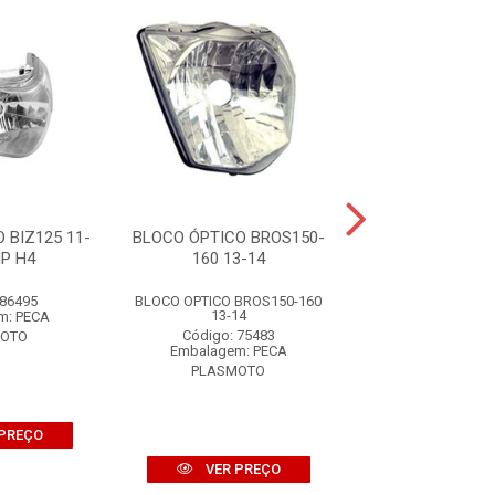
 BIZ125 11-
BLOCO ÓPTICO BROS150-
BLOCO ÓPTICO 
P H4
160 13-14
08-12
 86495
BLOCO OPTICO BROS150-160
BLOCO OPTICO BRO
13-14
m: PECA
Código: 72
Código: 75483
MOTO
Embalagem: 
Embalagem: PECA
PLASMOT
PLASMOTO
PREÇO
VER PR
VER PREÇO