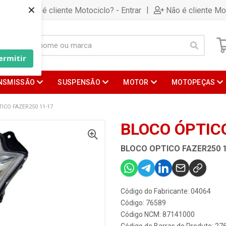
×
|
Já é cliente Motociclo? - Entrar
Não é cliente Mo
ermitir
NSMISSÃO
SUSPENSÃO
MOTOR
MOTOPEÇAS
ICO FAZER250 11-17
BLOCO ÓPTICO
BLOCO OPTICO FAZER250 1
Código do Fabricante: 04064
Código: 76589
Código NCM: 87141000