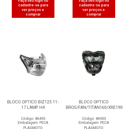
Faça seu login ou
Faça seu login ou
cadastre-se para
cadastre-se para
ver preços e
ver preços e
comprar
comprar
BLOCO OPTICO BIZ125 11-
BLOCO OPTICO
17 LAMP H4
BROS/FAN/TITAN160/XRE190
Código: 86495
Código: 86930
Embalagem: PECA
Embalagem: PECA
PLASMOTO
PLASMOTO