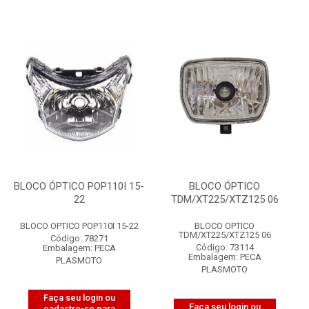
BLOCO ÓPTICO POP110I 15-
BLOCO ÓPTICO
22
TDM/XT225/XTZ125 06
BLOCO OPTICO POP110I 15-22
BLOCO OPTICO
TDM/XT225/XTZ125 06
Código: 78271
Código: 73114
Embalagem: PECA
Embalagem: PECA
PLASMOTO
PLASMOTO
Faça seu login ou
Faça seu login ou
cadastre-se para