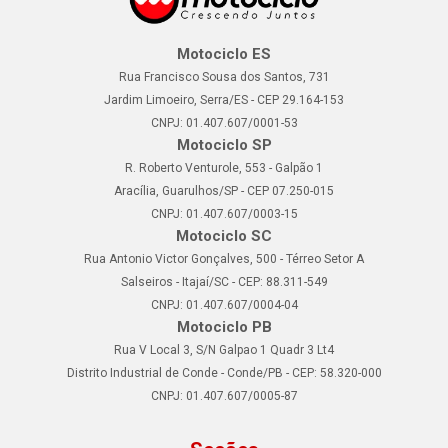
Motociclo ES
Rua Francisco Sousa dos Santos, 731
Jardim Limoeiro, Serra/ES - CEP 29.164-153
CNPJ: 01.407.607/0001-53
Motociclo SP
R. Roberto Venturole, 553 - Galpão 1
Aracília, Guarulhos/SP - CEP 07.250-015
CNPJ: 01.407.607/0003-15
Motociclo SC
Rua Antonio Victor Gonçalves, 500 - Térreo Setor A
Salseiros - Itajaí/SC - CEP: 88.311-549
CNPJ: 01.407.607/0004-04
Motociclo PB
Rua V Local 3, S/N Galpao 1 Quadr 3 Lt4
Distrito Industrial de Conde - Conde/PB - CEP: 58.320-000
CNPJ: 01.407.607/0005-87