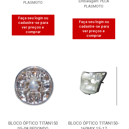
Embalagem: PECA
PLASMOTO
PLASMOTO
Faça seu login ou
Faça seu login ou
cadastre-se para
cadastre-se para
ver preços e
ver preços e
comprar
comprar
BLOCO ÓPTICO TITAN150
BLOCO ÓPTICO TITAN150-
05-08 REDONDO
160MIX 15-17