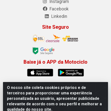
Instagram
Facebook
Linkedin
Site Seguro
Baixe já o APP da Motociclo
O nosso site coleta cookies próprios e de
Motociclo - Rua Francisco Sousa dos Santos, 731 -
terceiros para proporcionar uma experiência
Jardim Limoeiro, Serra/ES - CEP 29.164-153 - CNPJ
personalizada ao usuário, apresentar publicidade
01.407.607/0001-53
relevante de acordo com o seu perfil e melhorar a
×
Permitir que a Motociclo envie notificações com
qualidade do nosso site.