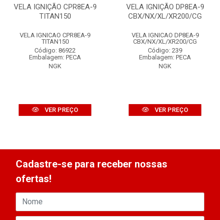
VELA IGNIÇÃO CPR8EA-9
VELA IGNIÇÃO DP8EA-9
TITAN150
CBX/NX/XL/XR200/CG
VELA IGNICAO CPR8EA-9
VELA IGNICAO DP8EA-9
TITAN150
CBX/NX/XL/XR200/CG
Código: 86922
Código: 239
Embalagem: PECA
Embalagem: PECA
NGK
NGK
VER PREÇO
VER PREÇO
Cadastre-se para receber nossas
ofertas!