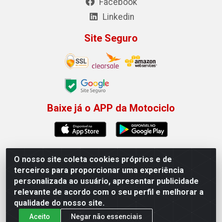
Facebook
Linkedin
Site Seguro
Baixe já o APP da Motociclo
O nosso site coleta cookies próprios e de
Motociclo - Rua Francisco Sousa dos Santos, 731 -
terceiros para proporcionar uma experiência
Jardim Limoeiro, Serra/ES - CEP 29.164-153 - CNPJ
personalizada ao usuário, apresentar publicidade
01.407.607/0001-53
relevante de acordo com o seu perfil e melhorar a
×
Permitir que a Motociclo envie notificações com
qualidade do nosso site.
novidades e ofertas exclusivas.
Aceito
Negar não essenciais