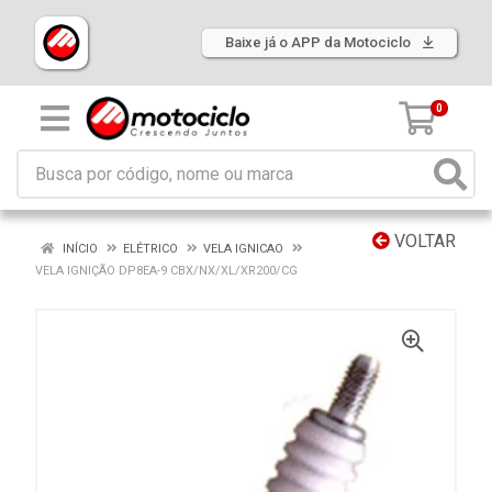
Baixe já o APP da Motociclo
0
VOLTAR
INÍCIO
ELÉTRICO
VELA IGNICAO
VELA IGNIÇÃO DP8EA-9 CBX/NX/XL/XR200/CG