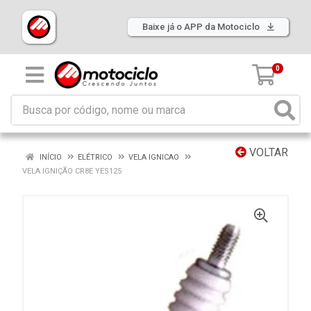
Baixe já o APP da Motociclo
0
VOLTAR
INÍCIO
ELÉTRICO
VELA IGNICAO
VELA IGNIÇÃO CR8E YES125