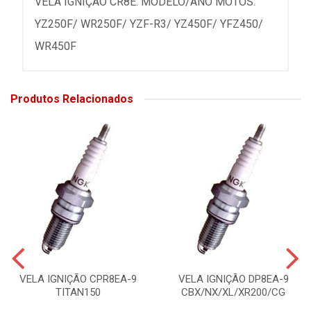
VELA IGNIÇÃO CR8E. MODELO/ANO MOTOS:
YZ250F/ WR250F/ YZF-R3/ YZ450F/ YFZ450/
WR450F
Produtos Relacionados
VELA IGNIÇÃO CPR8EA-9
VELA IGNIÇÃO DP8EA-9
TITAN150
CBX/NX/XL/XR200/CG