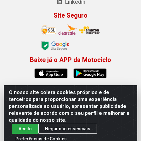
Linkedin
Site Seguro
Baixe já o APP da Motociclo
O nosso site coleta cookies próprios e de
Motociclo - Rua Francisco Sousa dos Santos, 731 -
terceiros para proporcionar uma experiência
Jardim Limoeiro, Serra/ES - CEP 29.164-153 - CNPJ
personalizada ao usuário, apresentar publicidade
01.407.607/0001-53
relevante de acordo com o seu perfil e melhorar a
×
Permitir que a Motociclo envie notificações com
qualidade do nosso site.
novidades e ofertas exclusivas.
Aceito
Negar não essenciais
Powered by SendPulse
Preferências de Cookies