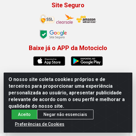
Site Seguro
Baixe já o APP da Motociclo
O nosso site coleta cookies próprios e de
Motociclo - Rua Francisco Sousa dos Santos, 731 -
terceiros para proporcionar uma experiência
Jardim Limoeiro, Serra/ES - CEP 29.164-153 - CNPJ
personalizada ao usuário, apresentar publicidade
01.407.607/0001-53
relevante de acordo com o seu perfil e melhorar a
×
Permitir que a Motociclo envie notificações com
qualidade do nosso site.
novidades e ofertas exclusivas.
Aceito
Negar não essenciais
Powered by SendPulse
Preferências de Cookies
Permitir
Não permitir