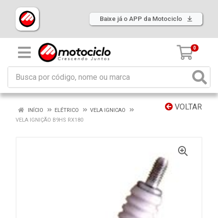
Baixe já o APP da Motociclo
0
VOLTAR
INÍCIO
ELÉTRICO
VELA IGNICAO
VELA IGNIÇÃO B9HS RX180