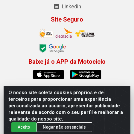
Linkedin
Site Seguro
Baixe já o APP da Motociclo
O nosso site coleta cookies próprios e de
Motociclo - Rua Francisco Sousa dos Santos, 731 -
terceiros para proporcionar uma experiência
Jardim Limoeiro, Serra/ES - CEP 29.164-153 - CNPJ
personalizada ao usuário, apresentar publicidade
01.407.607/0001-53
relevante de acordo com o seu perfil e melhorar a
×
Permitir que a Motociclo envie notificações com
qualidade do nosso site.
novidades e ofertas exclusivas.
Aceito
Negar não essenciais
Powered by SendPulse