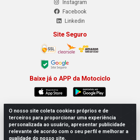
Instagram
Facebook
Linkedin
Site Seguro
Baixe já o APP da Motociclo
O nosso site coleta cookies próprios e de
Motociclo - Rua Francisco Sousa dos Santos, 731 -
terceiros para proporcionar uma experiência
Jardim Limoeiro, Serra/ES - CEP 29.164-153 - CNPJ
personalizada ao usuário, apresentar publicidade
01.407.607/0001-53
relevante de acordo com o seu perfil e melhorar a
×
Permitir que a Motociclo envie notificações com
qualidade do nosso site.