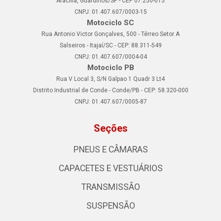
Aracília, Guarulhos/SP - CEP 07.250-015
CNPJ: 01.407.607/0003-15
Motociclo SC
Rua Antonio Victor Gonçalves, 500 - Térreo Setor A
Salseiros - Itajaí/SC - CEP: 88.311-549
CNPJ: 01.407.607/0004-04
Motociclo PB
Rua V Local 3, S/N Galpao 1 Quadr 3 Lt4
Distrito Industrial de Conde - Conde/PB - CEP: 58.320-000
CNPJ: 01.407.607/0005-87
Seções
PNEUS E CÂMARAS
CAPACETES E VESTUÁRIOS
TRANSMISSÃO
SUSPENSÃO