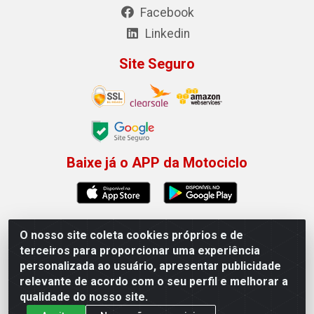
Facebook
Linkedin
Site Seguro
Baixe já o APP da Motociclo
O nosso site coleta cookies próprios e de
Motociclo - Rua Francisco Sousa dos Santos, 731 -
terceiros para proporcionar uma experiência
Jardim Limoeiro, Serra/ES - CEP 29.164-153 - CNPJ
personalizada ao usuário, apresentar publicidade
01.407.607/0001-53
relevante de acordo com o seu perfil e melhorar a
×
Permitir que a Motociclo envie notificações com
qualidade do nosso site.
novidades e ofertas exclusivas.