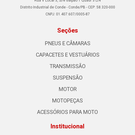
Rua V Local 3, S/N Galpao 1 Quadr 3 Lt4
Distrito Industrial de Conde - Conde/PB - CEP: 58.320-000
CNPJ: 01.407.607/0005-87
Seções
PNEUS E CÂMARAS
CAPACETES E VESTUÁRIOS
TRANSMISSÃO
SUSPENSÃO
MOTOR
MOTOPEÇAS
ACESSÓRIOS PARA MOTO
Institucional