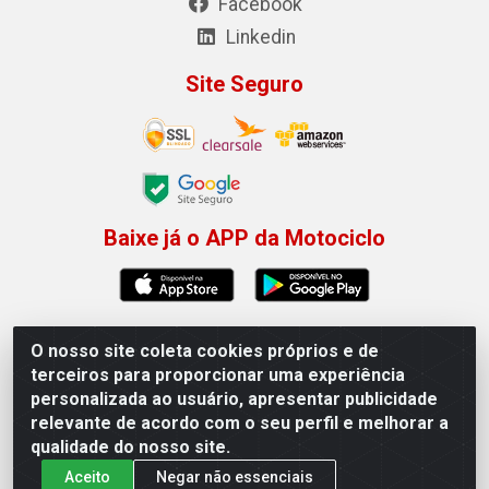
Facebook
Linkedin
Site Seguro
Baixe já o APP da Motociclo
O nosso site coleta cookies próprios e de
Motociclo - Rua Francisco Sousa dos Santos, 731 -
terceiros para proporcionar uma experiência
Jardim Limoeiro, Serra/ES - CEP 29.164-153 - CNPJ
personalizada ao usuário, apresentar publicidade
01.407.607/0001-53
relevante de acordo com o seu perfil e melhorar a
×
Permitir que a Motociclo envie notificações com
qualidade do nosso site.
novidades e ofertas exclusivas.
Aceito
Negar não essenciais