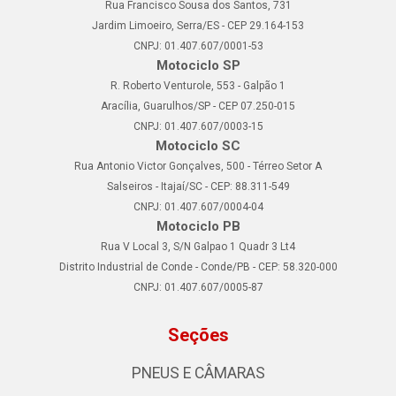
Rua Francisco Sousa dos Santos, 731
Jardim Limoeiro, Serra/ES - CEP 29.164-153
CNPJ: 01.407.607/0001-53
Motociclo SP
R. Roberto Venturole, 553 - Galpão 1
Aracília, Guarulhos/SP - CEP 07.250-015
CNPJ: 01.407.607/0003-15
Motociclo SC
Rua Antonio Victor Gonçalves, 500 - Térreo Setor A
Salseiros - Itajaí/SC - CEP: 88.311-549
CNPJ: 01.407.607/0004-04
Motociclo PB
Rua V Local 3, S/N Galpao 1 Quadr 3 Lt4
Distrito Industrial de Conde - Conde/PB - CEP: 58.320-000
CNPJ: 01.407.607/0005-87
Seções
PNEUS E CÂMARAS