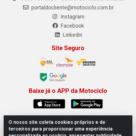
portaldocliente@motociclo.com.br
Instagram
Facebook
Linkedin
Site Seguro
Baixe já o APP da Motociclo
O nosso site coleta cookies próprios e de
Motociclo - Rua Francisco Sousa dos Santos, 731 -
terceiros para proporcionar uma experiência
Jardim Limoeiro, Serra/ES - CEP 29.164-153 - CNPJ
personalizada ao usuário, apresentar publicidade