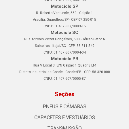
CNPJ: 01.407.607/0001-53
Motociclo SP
R. Roberto Venturole, 553 - Galpão 1
Aracília, Guarulhos/SP - CEP 07.250-015
CNPJ: 01.407.607/0003-15
Motociclo SC
Rua Antonio Victor Gonçalves, 500 - Térreo Setor A
Salseiros - Itajaí/SC - CEP: 88.311-549
CNPJ: 01.407.607/0004-04
Motociclo PB
Rua V Local 3, S/N Galpao 1 Quadr 3 Lt4
Distrito Industrial de Conde - Conde/PB - CEP: 58.320-000
CNPJ: 01.407.607/0005-87
Seções
PNEUS E CÂMARAS
CAPACETES E VESTUÁRIOS
TRANSMISSÃO