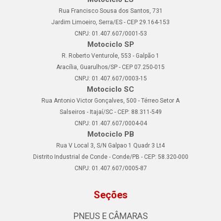
Rua Francisco Sousa dos Santos, 731
Jardim Limoeiro, Serra/ES - CEP 29.164-153
CNPJ: 01.407.607/0001-53
Motociclo SP
R. Roberto Venturole, 553 - Galpão 1
Aracília, Guarulhos/SP - CEP 07.250-015
CNPJ: 01.407.607/0003-15
Motociclo SC
Rua Antonio Victor Gonçalves, 500 - Térreo Setor A
Salseiros - Itajaí/SC - CEP: 88.311-549
CNPJ: 01.407.607/0004-04
Motociclo PB
Rua V Local 3, S/N Galpao 1 Quadr 3 Lt4
Distrito Industrial de Conde - Conde/PB - CEP: 58.320-000
CNPJ: 01.407.607/0005-87
Seções
PNEUS E CÂMARAS