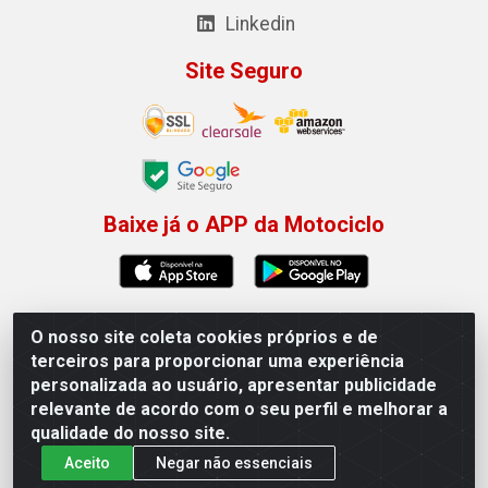
Linkedin
Site Seguro
Baixe já o APP da Motociclo
O nosso site coleta cookies próprios e de
Motociclo - Rua Francisco Sousa dos Santos, 731 -
terceiros para proporcionar uma experiência
Jardim Limoeiro, Serra/ES - CEP 29.164-153 - CNPJ
personalizada ao usuário, apresentar publicidade
01.407.607/0001-53
relevante de acordo com o seu perfil e melhorar a
×
Permitir que a Motociclo envie notificações com
qualidade do nosso site.
novidades e ofertas exclusivas.
Aceito
Negar não essenciais
Powered by SendPulse