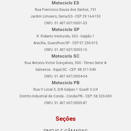
Motociclo ES
Rua Francisco Sousa dos Santos, 731
Jardim Limoeiro, Serra/ES - CEP 29.164-153
CNPJ: 01.407.607/0001-53
Motociclo SP
R. Roberto Venturole, 553 - Galpão 1
Aracília, Guarulhos/SP - CEP 07.250-015
CNPJ: 01.407.607/0003-15
Motociclo SC
Rua Antonio Victor Gonçalves, 500 - Térreo Setor A
Salseiros - Itajaí/SC - CEP: 88.311-549
CNPJ: 01.407.607/0004-04
Motociclo PB
Rua V Local 3, S/N Galpao 1 Quadr 3 Lt4
Distrito Industrial de Conde - Conde/PB - CEP: 58.320-000
CNPJ: 01.407.607/0005-87
Seções