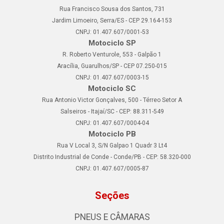
Rua Francisco Sousa dos Santos, 731
Jardim Limoeiro, Serra/ES - CEP 29.164-153
CNPJ: 01.407.607/0001-53
Motociclo SP
R. Roberto Venturole, 553 - Galpão 1
Aracília, Guarulhos/SP - CEP 07.250-015
CNPJ: 01.407.607/0003-15
Motociclo SC
Rua Antonio Victor Gonçalves, 500 - Térreo Setor A
Salseiros - Itajaí/SC - CEP: 88.311-549
CNPJ: 01.407.607/0004-04
Motociclo PB
Rua V Local 3, S/N Galpao 1 Quadr 3 Lt4
Distrito Industrial de Conde - Conde/PB - CEP: 58.320-000
CNPJ: 01.407.607/0005-87
Seções
PNEUS E CÂMARAS