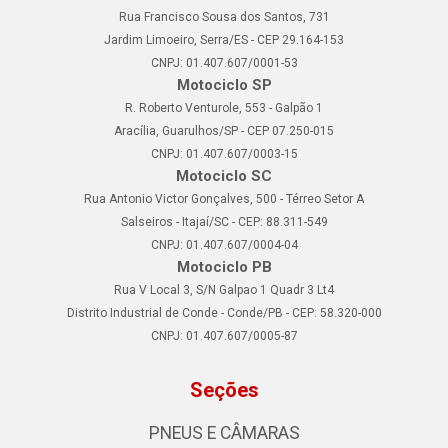
Rua Francisco Sousa dos Santos, 731
Jardim Limoeiro, Serra/ES - CEP 29.164-153
CNPJ: 01.407.607/0001-53
Motociclo SP
R. Roberto Venturole, 553 - Galpão 1
Aracília, Guarulhos/SP - CEP 07.250-015
CNPJ: 01.407.607/0003-15
Motociclo SC
Rua Antonio Victor Gonçalves, 500 - Térreo Setor A
Salseiros - Itajaí/SC - CEP: 88.311-549
CNPJ: 01.407.607/0004-04
Motociclo PB
Rua V Local 3, S/N Galpao 1 Quadr 3 Lt4
Distrito Industrial de Conde - Conde/PB - CEP: 58.320-000
CNPJ: 01.407.607/0005-87
Seções
PNEUS E CÂMARAS