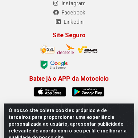
Instagram
Facebook
Linkedin
Site Seguro
Baixe já o APP da Motociclo
O nosso site coleta cookies próprios e de
Motociclo - Rua Francisco Sousa dos Santos, 731 -
terceiros para proporcionar uma experiência
Jardim Limoeiro, Serra/ES - CEP 29.164-153 - CNPJ
personalizada ao usuário, apresentar publicidade
01.407.607/0001-53
relevante de acordo com o seu perfil e melhorar a
×
Permitir que a Motociclo envie notificações com
qualidade do nosso site.