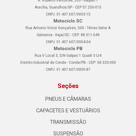
R. Roberto Venturole, 553 - Galpão 1
Aracília, Guarulhos/SP - CEP 07.250-015
CNPJ: 01.407.607/0003-15
Motociclo SC
Rua Antonio Victor Gonçalves, 500 - Térreo Setor A
Salseiros - Itajaí/SC - CEP: 88.311-549
CNPJ: 01.407.607/0004-04
Motociclo PB
Rua V Local 3, S/N Galpao 1 Quadr 3 Lt4
Distrito Industrial de Conde - Conde/PB - CEP: 58.320-000
CNPJ: 01.407.607/0005-87
Seções
PNEUS E CÂMARAS
CAPACETES E VESTUÁRIOS
TRANSMISSÃO
SUSPENSÃO