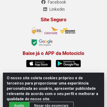
Facebook
Linkedin
Site Seguro
Baixe já o APP da Motociclo
O nosso site coleta cookies próprios e de
Motociclo - Rua Francisco Sousa dos Santos, 731 -
terceiros para proporcionar uma experiência
Jardim Limoeiro, Serra/ES - CEP 29.164-153 - CNPJ
personalizada ao usuário, apresentar publicidade
01.407.607/0001-53
relevante de acordo com o seu perfil e melhorar a
×
Permitir que a Motociclo envie notificações com
qualidade do nosso site.
novidades e ofertas exclusivas.
Aceito
Negar não essenciais