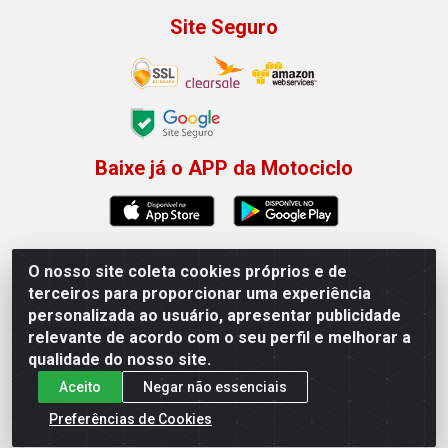
Site Seguro
Baixe já o APP da Motociclo
O nosso site coleta cookies próprios e de
Motociclo - Rua Francisco Sousa dos Santos, 731 -
terceiros para proporcionar uma experiência
Jardim Limoeiro, Serra/ES - CEP 29.164-153 - CNPJ
personalizada ao usuário, apresentar publicidade
01.407.607/0001-53
relevante de acordo com o seu perfil e melhorar a
×
Permitir que a Motociclo envie notificações com
qualidade do nosso site.
novidades e ofertas exclusivas.
Aceito
Negar não essenciais
Powered by SendPulse
Preferências de Cookies
Permitir
Não permitir