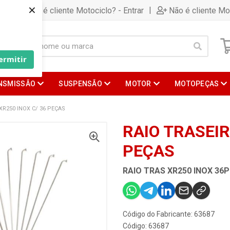
×
|
Já é cliente Motociclo? - Entrar
Não é cliente Mo
ermitir
NSMISSÃO
SUSPENSÃO
MOTOR
MOTOPEÇAS
XR250 INOX C/ 36 PEÇAS
RAIO TRASEIR
PEÇAS
RAIO TRAS XR250 INOX 36
Código do Fabricante: 63687
Código: 63687