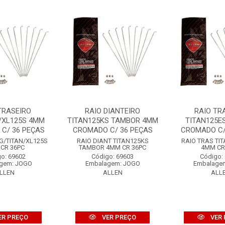
TRASEIRO
RAIO DIANTEIRO
RAIO TR
/XL125S 4MM
TITAN125KS TAMBOR 4MM
TITAN125E
C/ 36 PEÇAS
CROMADO C/ 36 PEÇAS
CROMADO C/
G/TITAN/XL125S
RAIO DIANT TITAN125KS
RAIO TRAS TI
CR 36PC
TAMBOR 4MM CR 36PC
4MM CR
o: 69602
Código: 69603
Código:
gem: JOGO
Embalagem: JOGO
Embalage
LLEN
ALLEN
ALL
ER PREÇO
VER PREÇO
VER 