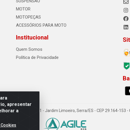
SUSPENSÃO
MOTOR
MOTOPEÇAS
ACESSÓRIOS PARA MOTO
Institucional
Si
Quem Somos
Política de Privacidade
Ba
0
para
io, apresentar
elhorar a
o Sousa dos Santos, 731 - Jardim Limoeiro, Serra/ES - CEP 29.164-153 
 Cookies