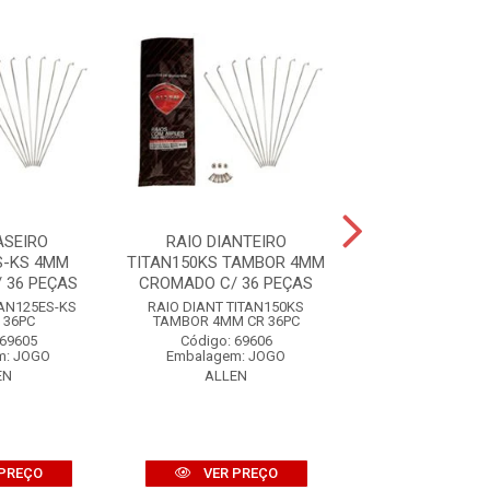
ASEIRO
RAIO DIANTEIRO
RAIO TRAS
S-KS 4MM
TITAN150KS TAMBOR 4MM
TITAN150ES-
 36 PEÇAS
CROMADO C/ 36 PEÇAS
CROMADO C/ 3
TAN125ES-KS
RAIO DIANT TITAN150KS
RAIO TRAS TITAN
 36PC
TAMBOR 4MM CR 36PC
4MM CR 36
 69605
Código: 69606
Código: 69
m: JOGO
Embalagem: JOGO
Embalagem: 
EN
ALLEN
ALLEN
PREÇO
VER PREÇO
VER PR