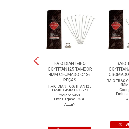
ASEIRO BIZ100-
RAIO DIANTEIRO
RAIO 
/POP100 4MM
CG/TITAN125 TAMBOR
CG/TITAN
O C/ 36 PEÇAS
4MM CROMADO C/ 36
CROMADO 
PEÇAS
 BIZ100-125/POP100
RAIO TRAS C
MM CR 36PC
4MM 
RAIO DIANT CG/TITAN125
digo: 72066
Códig
TAMBO 4MM CR 36PC
alagem: JOGO
Embala
Código: 69601
ALLEN
A
Embalagem: JOGO
ALLEN
VER PREÇO
V