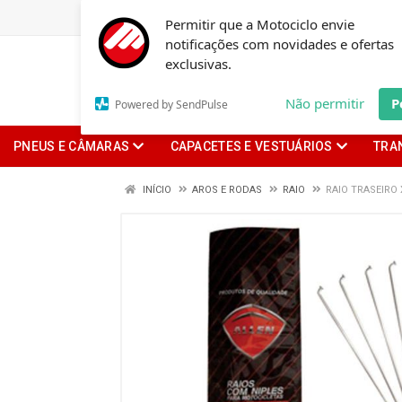
Permitir que a Motociclo envie
notificações com novidades e ofertas
exclusivas.
Não permitir
P
Powered by SendPulse
PNEUS E CÂMARAS
CAPACETES E VESTUÁRIOS
TRA
INÍCIO
AROS E RODAS
RAIO
RAIO TRASEIRO 