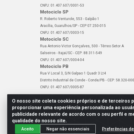
CNPJ: 01.407.607/0001-53
Motociclo SP
R. Roberto Venturole, 553 - Galpão 1
Aracília, Guarulhos/SP - CEP 07.250-015
CNPJ: 01.407.607/0003-15
Motociclo SC
Rua Antonio Victor Gonçalves, 500 - Térreo Setor A
Salseiros - Itajaí/SC - CEP: 88.311-549
CNPJ: 01.407.607/0004-04
Motociclo PB
Rua V Local 3, S/N Galpao 1 Quadr 3 Lt4
Distrito Industrial de Conde - Conde/PB - CEP: 58.320-00
CNPJ: 01.407.607/0005-87
O nosso site coleta cookies próprios e de terceiros 
proporcionar uma experiência personalizada ao usuár
publicidade relevante de acordo com o seu perfil e m
Motociclo - Rua Francisc
qualidade do nosso site.
Aceito
Negar não essenciais
Preferências de