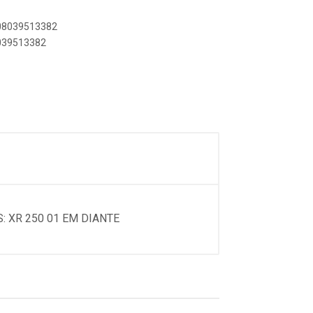
908039513382
8039513382
: XR 250 01 EM DIANTE