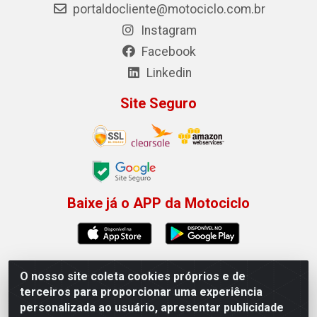
portaldocliente@motociclo.com.br
Instagram
Facebook
Linkedin
Site Seguro
Baixe já o APP da Motociclo
O nosso site coleta cookies próprios e de
Motociclo - Rua Francisco Sousa dos Santos, 731 -
terceiros para proporcionar uma experiência
Jardim Limoeiro, Serra/ES - CEP 29.164-153 - CNPJ
personalizada ao usuário, apresentar publicidade
01.407.607/0001-53