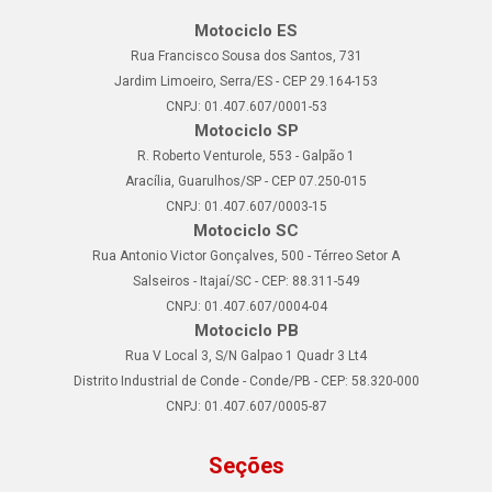
Motociclo ES
Rua Francisco Sousa dos Santos, 731
Jardim Limoeiro, Serra/ES - CEP 29.164-153
CNPJ: 01.407.607/0001-53
Motociclo SP
R. Roberto Venturole, 553 - Galpão 1
Aracília, Guarulhos/SP - CEP 07.250-015
CNPJ: 01.407.607/0003-15
Motociclo SC
Rua Antonio Victor Gonçalves, 500 - Térreo Setor A
Salseiros - Itajaí/SC - CEP: 88.311-549
CNPJ: 01.407.607/0004-04
Motociclo PB
Rua V Local 3, S/N Galpao 1 Quadr 3 Lt4
Distrito Industrial de Conde - Conde/PB - CEP: 58.320-000
CNPJ: 01.407.607/0005-87
Seções