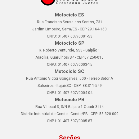
Motociclo ES
Rua Francisco Sousa dos Santos, 731
Jardim Limoeiro, Serra/ES - CEP 29.164-153
CNPJ: 01.407.607/0001-53
Motociclo SP
R. Roberto Venturole, 553 - Galpão 1
Aracília, Guarulhos/SP - CEP 07.250-015
CNPJ: 01.407.607/0003-15
Motociclo SC
Rua Antonio Victor Gonçalves, 500 - Térreo Setor A
Salseiros - Itajaí/SC - CEP: 88.311-549
CNPJ: 01.407.607/0004-04
Motociclo PB
Rua V Local 3, S/N Galpao 1 Quadr 3 Lt4
Distrito Industrial de Conde - Conde/PB - CEP: 58.320-000
CNPJ: 01.407.607/0005-87
Seções