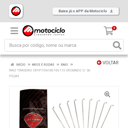
Baixe já o APP da Motociclo
0
VOLTAR
INÍCIO
AROS E RODAS
RAIO
RAIO TRASEIRO CRYPTON100-105-115 CROMADO C/ 36
PEÇAS