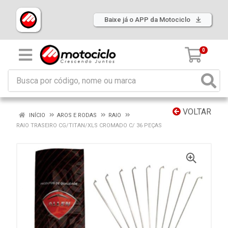
Baixe já o APP da Motociclo
0
VOLTAR
INÍCIO
AROS E RODAS
RAIO
RAIO TRASEIRO CG/TITAN/XLS CROMADO C/ 36 PEÇAS