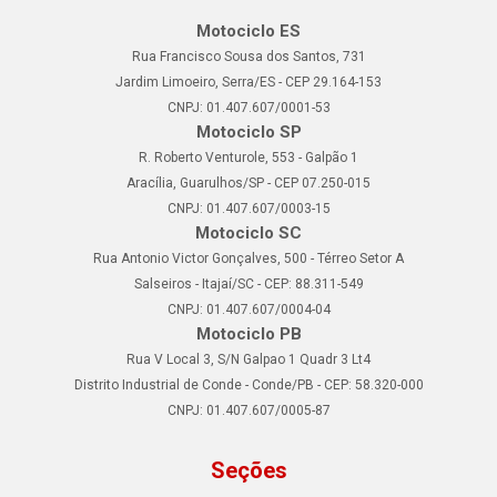
Motociclo ES
Rua Francisco Sousa dos Santos, 731
Jardim Limoeiro, Serra/ES - CEP 29.164-153
CNPJ: 01.407.607/0001-53
Motociclo SP
R. Roberto Venturole, 553 - Galpão 1
Aracília, Guarulhos/SP - CEP 07.250-015
CNPJ: 01.407.607/0003-15
Motociclo SC
Rua Antonio Victor Gonçalves, 500 - Térreo Setor A
Salseiros - Itajaí/SC - CEP: 88.311-549
CNPJ: 01.407.607/0004-04
Motociclo PB
Rua V Local 3, S/N Galpao 1 Quadr 3 Lt4
Distrito Industrial de Conde - Conde/PB - CEP: 58.320-000
CNPJ: 01.407.607/0005-87
Seções