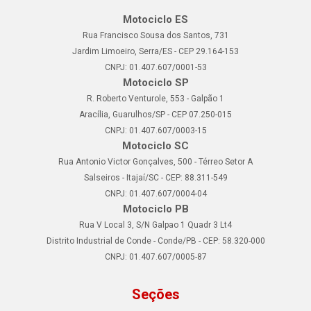
Motociclo ES
Rua Francisco Sousa dos Santos, 731
Jardim Limoeiro, Serra/ES - CEP 29.164-153
CNPJ: 01.407.607/0001-53
Motociclo SP
R. Roberto Venturole, 553 - Galpão 1
Aracília, Guarulhos/SP - CEP 07.250-015
CNPJ: 01.407.607/0003-15
Motociclo SC
Rua Antonio Victor Gonçalves, 500 - Térreo Setor A
Salseiros - Itajaí/SC - CEP: 88.311-549
CNPJ: 01.407.607/0004-04
Motociclo PB
Rua V Local 3, S/N Galpao 1 Quadr 3 Lt4
Distrito Industrial de Conde - Conde/PB - CEP: 58.320-000
CNPJ: 01.407.607/0005-87
Seções