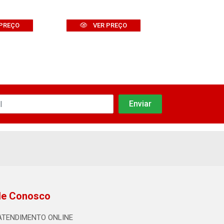
PREÇO
VER PREÇO
VER PR
le Conosco
ATENDIMENTO ONLINE