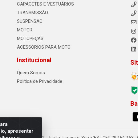
CAPACETES E VESTUÁRIOS
TRANSMISSÃO
SUSPENSÃO
MOTOR
MOTOPEÇAS
ACESSÓRIOS PARA MOTO
Institucional
Si
Quem Somos
Política de Privacidade
Ba
0
para
io, apresentar
elhorar a
o Sousa dos Santos, 731 - Jardim Limoeiro, Serra/ES - CEP 29.164-153 