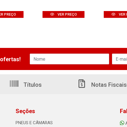
ER PREÇO
VER PREÇO
VER 
ofertas!
Títulos
Notas Fiscais
Seções
Fa
PNEUS E CÂMARAS