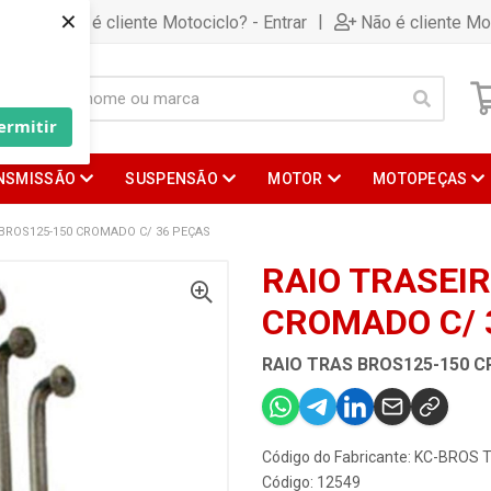
×
|
Já é cliente Motociclo? - Entrar
Não é cliente Mo
ermitir
NSMISSÃO
SUSPENSÃO
MOTOR
MOTOPEÇAS
 BROS125-150 CROMADO C/ 36 PEÇAS
RAIO TRASEI
CROMADO C/ 
RAIO TRAS BROS125-150 C
Código do Fabricante: KC-BROS 
Código: 12549