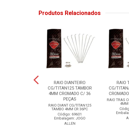
Produtos Relacionados
ASEIRO BIZ100-
RAIO DIANTEIRO
RAIO 
/POP100 4MM
CG/TITAN125 TAMBOR
CG/TITAN
O C/ 36 PEÇAS
4MM CROMADO C/ 36
CROMADO 
PEÇAS
 BIZ100-125/POP100
RAIO TRAS C
MM CR 36PC
4MM 
RAIO DIANT CG/TITAN125
digo: 72066
Códig
TAMBO 4MM CR 36PC
alagem: JOGO
Embala
Código: 69601
ALLEN
A
Embalagem: JOGO
ALLEN