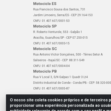
Motociclo ES
Rua Francisco Sousa dos Santos, 731
Jardim Limoeiro, Serra/ES - CEP 29.164-153
CNPJ: 01.407.607/0001-53
Motociclo SP
R. Roberto Venturole, 553 - Galpão 1
Aracília, Guarulhos/SP - CEP 07.250-015
CNPJ: 01.407.607/0003-15
Motociclo SC
Rua Antonio Victor Gonçalves, 500 - Térreo Setor A
Salseiros - Itajaí/SC - CEP: 88.311-549
CNPJ: 01.407.607/0004-04
Motociclo PB
Rua V Local 3, S/N Galpao 1 Quadr 3 Lt4
Distrito Industrial de Conde - Conde/PB - CEP: 58.320-00
CNPJ: 01.407.607/0005-87
O nosso site coleta cookies próprios e de terceiros 
proporcionar uma experiência personalizada ao usuár
publicidade relevante de acordo com o seu perfil e m
Motociclo - Rua Francisc