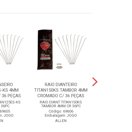
ASEIRO
RAIO DIANTEIRO
RAIO TRAS
S-KS 4MM
TITAN150KS TAMBOR 4MM
TITAN150ES-
 36 PEÇAS
CROMADO C/ 36 PEÇAS
CROMADO C/ 3
TAN125ES-KS
RAIO DIANT TITAN150KS
RAIO TRAS TITAN
 36PC
TAMBOR 4MM CR 36PC
4MM CR 36
 69605
Código: 69606
Código: 69
m: JOGO
Embalagem: JOGO
Embalagem: 
EN
ALLEN
ALLEN