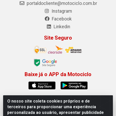
portaldocliente@motociclo.com.br
Instagram
Facebook
Linkedin
Site Seguro
Baixe já o APP da Motociclo
O nosso site coleta cookies próprios e de
Motociclo - Rua Francisco Sousa dos Santos, 731 -
terceiros para proporcionar uma experiência
Jardim Limoeiro, Serra/ES - CEP 29.164-153 - CNPJ
personalizada ao usuário, apresentar publicidade
01.407.607/0001-53