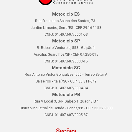
Motociclo ES
Rua Francisco Sousa dos Santos, 731
Jardim Limoeiro, Serra/ES - CEP 29.164-153
CNPJ: 01.407.607/0001-53
Motociclo SP
R. Roberto Venturole, 553 - Galpão 1
Aracília, Guarulhos/SP - CEP 07.250-015
CNPJ: 01.407.607/0003-15
Motociclo SC
Rua Antonio Victor Gonçalves, 500 - Térreo Setor A
Salseiros - Itajaí/SC - CEP: 88.311-549
CNPJ: 01.407.607/0004-04
Motociclo PB
Rua V Local 3, S/N Galpao 1 Quadr 3 Lt4
Distrito Industrial de Conde - Conde/PB - CEP: 58.320-000
CNPJ: 01.407.607/0005-87
Seções