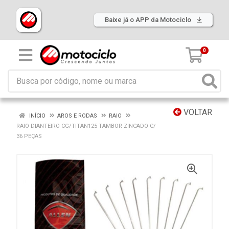
Baixe já o APP da Motociclo
0
VOLTAR
INÍCIO
AROS E RODAS
RAIO
RAIO DIANTEIRO CG/TITAN125 TAMBOR ZINCADO C/
36 PEÇAS