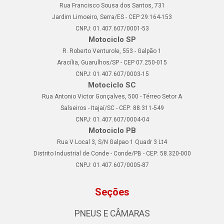
Rua Francisco Sousa dos Santos, 731
Jardim Limoeiro, Serra/ES - CEP 29.164-153
CNPJ: 01.407.607/0001-53
Motociclo SP
R. Roberto Venturole, 553 - Galpão 1
Aracília, Guarulhos/SP - CEP 07.250-015
CNPJ: 01.407.607/0003-15
Motociclo SC
Rua Antonio Victor Gonçalves, 500 - Térreo Setor A
Salseiros - Itajaí/SC - CEP: 88.311-549
CNPJ: 01.407.607/0004-04
Motociclo PB
Rua V Local 3, S/N Galpao 1 Quadr 3 Lt4
Distrito Industrial de Conde - Conde/PB - CEP: 58.320-000
CNPJ: 01.407.607/0005-87
Seções
PNEUS E CÂMARAS