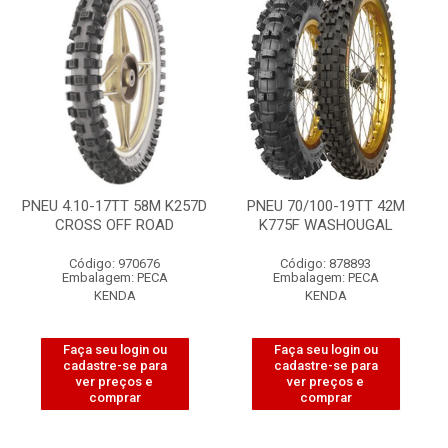
PNEU 4.10-17TT 58M K257D
PNEU 70/100-19TT 42M
CROSS OFF ROAD
K775F WASHOUGAL
Código: 970676
Código: 878893
Embalagem: PECA
Embalagem: PECA
KENDA
KENDA
Faça seu login ou
Faça seu login ou
cadastre-se para
cadastre-se para
ver preços e
ver preços e
comprar
comprar