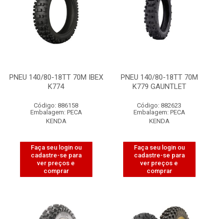
PNEU 140/80-18TT 70M IBEX
PNEU 140/80-18TT 70M
K774
K779 GAUNTLET
Código: 886158
Código: 882623
Embalagem: PECA
Embalagem: PECA
KENDA
KENDA
Faça seu login ou
Faça seu login ou
cadastre-se para
cadastre-se para
ver preços e
ver preços e
comprar
comprar