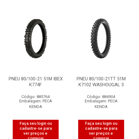
PNEU 80/100-21 51M IBEX
PNEU 80/100-21TT 51M
K774F
K7102 WASHOUGAL 3
Código: 885764
Código: 884904
Embalagem: PECA
Embalagem: PECA
KENDA
KENDA
Faça seu login ou
Faça seu login ou
cadastre-se para
cadastre-se para
ver preços e
ver preços e
comprar
comprar