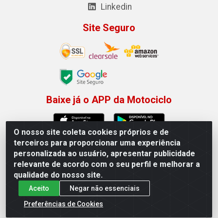
Linkedin
Site Seguro
Baixe já o APP da Motociclo
O nosso site coleta cookies próprios e de
terceiros para proporcionar uma experiência
personalizada ao usuário, apresentar publicidade
Motociclo - Rua Francisco Sousa dos Santos, 731 - Jardim
relevante de acordo com o seu perfil e melhorar a
Limoeiro, Serra/ES - CEP 29.164-153 - CNPJ
×
Permitir que a Motociclo envie notificações com
qualidade do nosso site.
01.407.607/0001-53
novidades e ofertas exclusivas.
Aceito
Negar não essenciais
Powered by SendPulse
Preferências de Cookies
Permitir
Não permitir