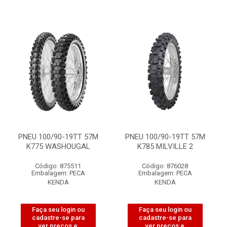
PNEU 100/90-19TT 57M
PNEU 100/90-19TT 57M
K775 WASHOUGAL
K785 MILVILLE 2
Código: 875511
Código: 876028
Embalagem: PECA
Embalagem: PECA
KENDA
KENDA
Faça seu login ou
Faça seu login ou
cadastre-se para
cadastre-se para
ver preços e
ver preços e