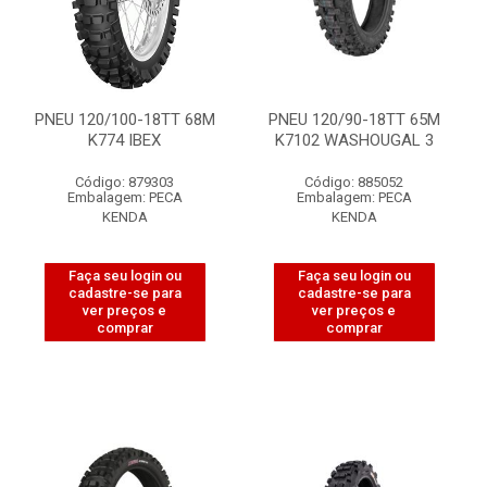
PNEU 120/100-18TT 68M
PNEU 120/90-18TT 65M
K774 IBEX
K7102 WASHOUGAL 3
Código: 879303
Código: 885052
Embalagem: PECA
Embalagem: PECA
KENDA
KENDA
Faça seu login ou
Faça seu login ou
cadastre-se para
cadastre-se para
ver preços e
ver preços e
comprar
comprar