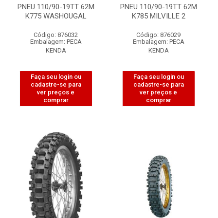
PNEU 110/90-19TT 62M
PNEU 110/90-19TT 62M
K775 WASHOUGAL
K785 MILVILLE 2
Código: 876032
Código: 876029
Embalagem: PECA
Embalagem: PECA
KENDA
KENDA
Faça seu login ou
Faça seu login ou
cadastre-se para
cadastre-se para
ver preços e
ver preços e
comprar
comprar