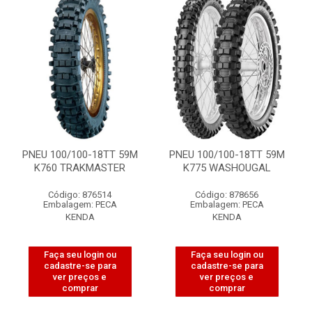
PNEU 100/100-18TT 59M
PNEU 100/100-18TT 59M
K760 TRAKMASTER
K775 WASHOUGAL
Código: 876514
Código: 878656
Embalagem: PECA
Embalagem: PECA
KENDA
KENDA
Faça seu login ou
Faça seu login ou
cadastre-se para
cadastre-se para
ver preços e
ver preços e
comprar
comprar