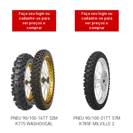
Faça seu login ou
Faça seu login ou
cadastre-se para
cadastre-se para
ver preços e
ver preços e
comprar
comprar
PNEU 90/100-16TT 52M
PNEU 90/100-21TT 57M
K775 WASHOUGAL
K785F MILVILLE 2