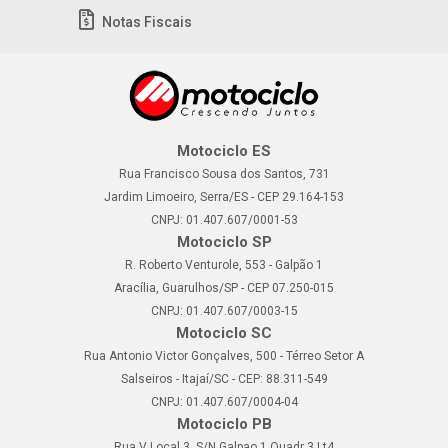
Notas Fiscais
Motociclo ES
Rua Francisco Sousa dos Santos, 731
Jardim Limoeiro, Serra/ES - CEP 29.164-153
CNPJ: 01.407.607/0001-53
Motociclo SP
R. Roberto Venturole, 553 - Galpão 1
Aracília, Guarulhos/SP - CEP 07.250-015
CNPJ: 01.407.607/0003-15
Motociclo SC
Rua Antonio Victor Gonçalves, 500 - Térreo Setor A
Salseiros - Itajaí/SC - CEP: 88.311-549
CNPJ: 01.407.607/0004-04
Motociclo PB
Rua V Local 3, S/N Galpao 1 Quadr 3 Lt4