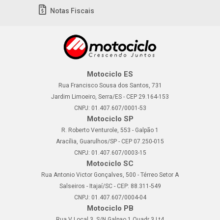
Notas Fiscais
Motociclo ES
Rua Francisco Sousa dos Santos, 731
Jardim Limoeiro, Serra/ES - CEP 29.164-153
CNPJ: 01.407.607/0001-53
Motociclo SP
R. Roberto Venturole, 553 - Galpão 1
Aracília, Guarulhos/SP - CEP 07.250-015
CNPJ: 01.407.607/0003-15
Motociclo SC
Rua Antonio Victor Gonçalves, 500 - Térreo Setor A
Salseiros - Itajaí/SC - CEP: 88.311-549
CNPJ: 01.407.607/0004-04
Motociclo PB
Rua V Local 3, S/N Galpao 1 Quadr 3 Lt4