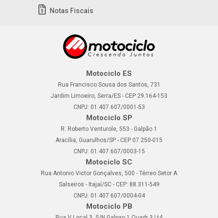
Notas Fiscais
Motociclo ES
Rua Francisco Sousa dos Santos, 731
Jardim Limoeiro, Serra/ES - CEP 29.164-153
CNPJ: 01.407.607/0001-53
Motociclo SP
R. Roberto Venturole, 553 - Galpão 1
Aracília, Guarulhos/SP - CEP 07.250-015
CNPJ: 01.407.607/0003-15
Motociclo SC
Rua Antonio Victor Gonçalves, 500 - Térreo Setor A
Salseiros - Itajaí/SC - CEP: 88.311-549
CNPJ: 01.407.607/0004-04
Motociclo PB
Rua V Local 3, S/N Galpao 1 Quadr 3 Lt4