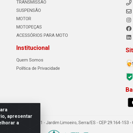
TRANSMISSÃO
SUSPENSÃO
MOTOR
MOTOPEÇAS
ACESSÓRIOS PARA MOTO
Institucional
Si
Quem Somos
Política de Privacidade
Ba
0
para
io, apresentar
elhorar a
o Sousa dos Santos, 731 - Jardim Limoeiro, Serra/ES - CEP 29.164-153 