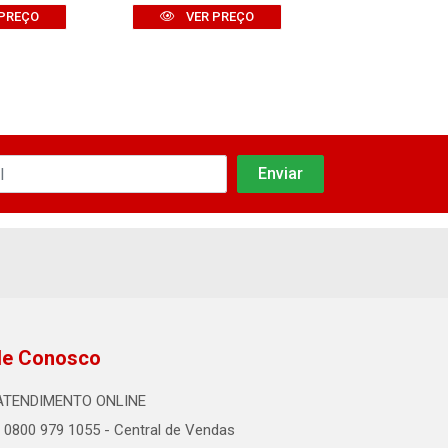
PREÇO
VER PREÇO
VER PR
le Conosco
ATENDIMENTO ONLINE
0800 979 1055 - Central de Vendas