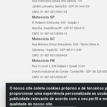
Rua Francisco Sousa dos Santos, 731
Jardim Limoeiro, Serra/ES - CEP 29.164-153
CNPJ: 01.407.607/0001-53
Motociclo SP
R. Roberto Venturole, 553 - Galpão 1
Aracília, Guarulhos/SP - CEP 07.250-015
CNPJ: 01.407.607/0003-15
Motociclo SC
Rua Antonio Victor Gonçalves, 500 - Térreo Setor A
Salseiros - Itajaí/SC - CEP: 88.311-549
CNPJ: 01.407.607/0004-04
Motociclo PB
Rua V Local 3, S/N Galpao 1 Quadr 3 Lt4
Distrito Industrial de Conde - Conde/PB - CEP: 58.320-00
CNPJ: 01.407.607/0005-87
O nosso site coleta cookies próprios e de terceiros 
proporcionar uma experiência personalizada ao usuár
publicidade relevante de acordo com o seu perfil e m
Motociclo - Rua Francisc
qualidade do nosso site.