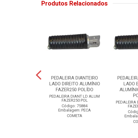
Produtos Relacionados
EIRA TRASEIRO
PEDALEIRA DIANTEIRO
PEDALEIR
DIREITO/LADO
LADO DIREITO ALUMÍNIO
LADO 
O YBR125ES 00-
FAZER250 POLÍDO
ALUMÍNI
08...
P
PEDALEIRA DIANT LD ALUM
FAZER250 POL
IRA TRAS LD/LE
PEDALEIRA 
Código: 75884
25ES 00-08 PT
FAZE
Embalagem: PECA
digo: 859285
Códig
COMETA
alagem: PAR
Embala
ALLEN
C