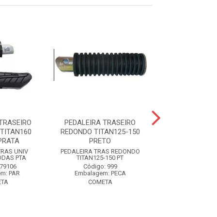
TRASEIRO
PEDALEIRA TRASEIRO
PEDALEIRA DIA
TITAN160
REDONDO TITAN125-150
TRASEIRO 
PRATA
PRETO
ESQUERDO CBX
PRETO
TRAS UNIV
PEDALEIRA TRAS REDONDO
ODAS PTA
TITAN125-150 PT
PEDALEIRA DIANT
 79106
Código: 999
CBX200-250
m: PAR
Embalagem: PECA
Código: 75
TA
COMETA
Embalagem: 
COMETA